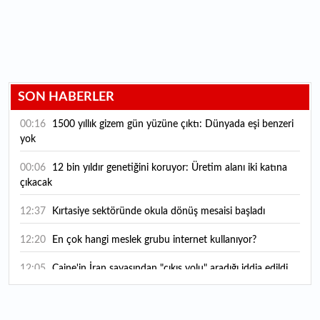
SON HABERLER
00:16
1500 yıllık gizem gün yüzüne çıktı: Dünyada eşi benzeri
yok
00:06
12 bin yıldır genetiğini koruyor: Üretim alanı iki katına
çıkacak
12:37
Kırtasiye sektöründe okula dönüş mesaisi başladı
12:20
En çok hangi meslek grubu internet kullanıyor?
12:05
Caine'in İran savaşından "çıkış yolu" aradığı iddia edildi
11:54
"Esnaf ve sanatkara bu yılın ilk yarısında yaklaşık 75
milyar lira finansman sağladık"