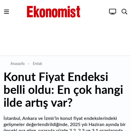
Anasayfa
Emlak
Konut Fiyat Endeksi
belli oldu: En çok hangi
ilde artış var?
İstanbul, Ankara ve İzmir’in konut fiyat endekslerindeki
gelişmeler değerlendirildiğinde, 2025 yılı Haziran ayında bir
önceki aya göre, sırasıyla yüzde 2,2, 2,3 ve 3,1 oranlarında