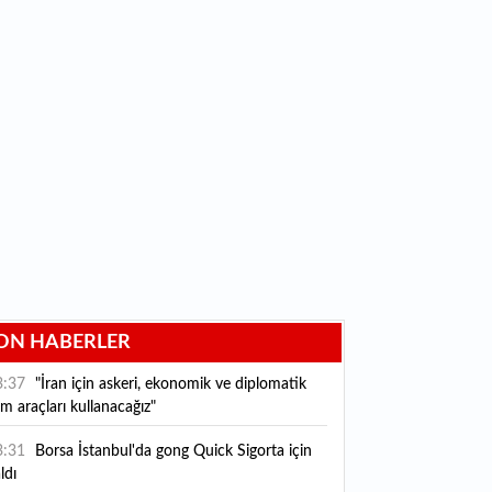
ON HABERLER
3:37
"İran için askeri, ekonomik ve diplomatik
m araçları kullanacağız"
3:31
Borsa İstanbul'da gong Quick Sigorta için
ldı