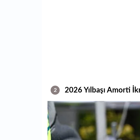
2026 Yılbaşı Amorti İk
2