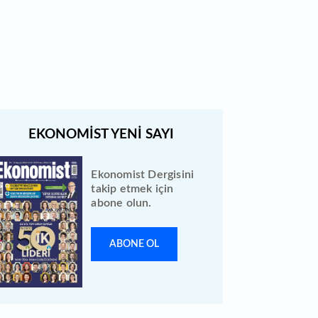
Borsada geçen hafta yeni iş
ilişkisi duyuran 12 şirket var
Ekonomist Dergisini
takip etmek için
abone olun.
ABONE OL