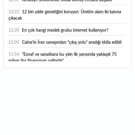
12:37
Kırtasiye sektöründe okula dönüş mesaisi başladı
12:22
12 bin yıldır genetiğini koruyor: Üretim alanı iki katına
çıkacak
12:20
En çok hangi meslek grubu internet kullanıyor?
12:05
Caine'in İran savaşından "çıkış yolu" aradığı iddia edildi
11:54
"Esnaf ve sanatkara bu yılın ilk yarısında yaklaşık 75
milyar lira finansman sağladık"
11:52
Yaratıcılık ve ticaret bir araya geldi: İşte İstanbul'un yeni
girişimcilik alanı
11:35
Alarko Holding'den stratejik satın alma: Carrier'ın
paylarının tamamını devralıyor
11:34
Turizmcilerin yüzünü güldüren hareketlilik: Festival
bölgeye canlılık getirdi
11:23
Küresel piyasalarda yeni haftada takip edilecek 4 gelişme
hangileri olacak?