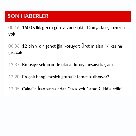
SON HABERLER
00:16
1500 yıllık gizem gün yüzüne çıktı: Dünyada eşi benzeri
yok
00:06
12 bin yıldır genetiğini koruyor: Üretim alanı iki katına
çıkacak
12:37
Kırtasiye sektöründe okula dönüş mesaisi başladı
12:20
En çok hangi meslek grubu internet kullanıyor?
12:05
Caine'in İran savaşından "çıkış yolu" aradığı iddia edildi
11:54
"Esnaf ve sanatkara bu yılın ilk yarısında yaklaşık 75
milyar lira finansman sağladık"
11:52
Yaratıcılık ve ticaret bir araya geldi: İşte İstanbul'un yeni
girişimcilik alanı