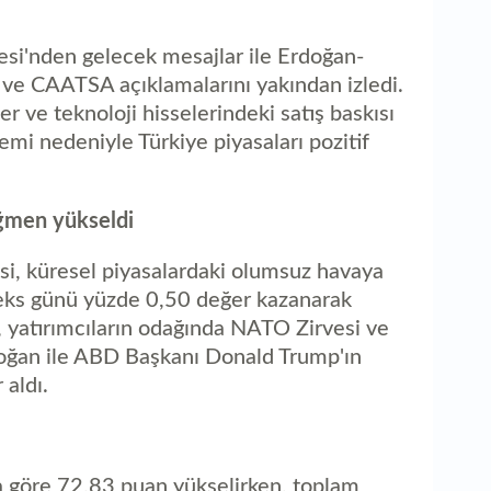
0
9 
esi'nden gelecek mesajlar ile Erdoğan-
e CAATSA açıklamalarını yakından izledi.
er ve teknoloji hisselerindeki satış baskısı
i nedeniyle Türkiye piyasaları pozitif
ağmen yükseldi
si, küresel piyasalardaki olumsuz havaya
eks günü yüzde 0,50 değer kazanarak
yatırımcıların odağında NATO Zirvesi ve
ğan ile ABD Başkanı Donald Trump'ın
aldı.
 göre 72,83 puan yükselirken, toplam