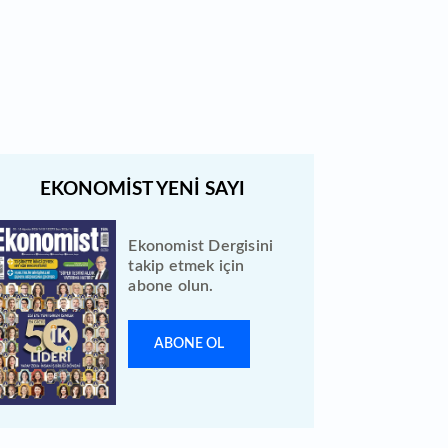
Türk Hava Yolları 2026 ilk yarı
bilanço verilerini KAP'a bildirdi
Ekonomist Dergisini
takip etmek için
abone olun.
ABONE OL