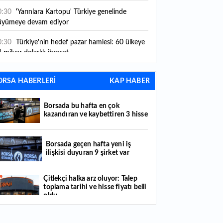
0:30
'Yarınlara Kartopu' Türkiye genelinde
üyümeye devam ediyor
0:30
Türkiye'nin hedef pazar hamlesi: 60 ülkeye
 milyar dolarlık ihracat
0:20
Vakıfbank 2026 yılı ilk yarı finansal
ORSA HABERLERİ
KAP HABER
nuçlarını açıkladı
0:00
ABD Savunma Bakanlığı, UFO'lar hakkında
Borsada bu hafta en çok
ni belgeler yayımladı
kazandıran ve kaybettiren 3 hisse
9:57
EPDK'dan Petrol Ofisi kararı: Bazı tarifeler
ğişti
Borsada geçen hafta yeni iş
ilişkisi duyuran 9 şirket var
9:46
İş Bankası Grubu üst yönetiminde görev
ğişimi
Çitlekçi halka arz oluyor: Talep
toplama tarihi ve hisse fiyatı belli
9:37
Küresel gıda fiyatları yükseldi: Son 3,5 yılın
oldu
rvesini gördü
Türker VEYAŞ halka arzında talep