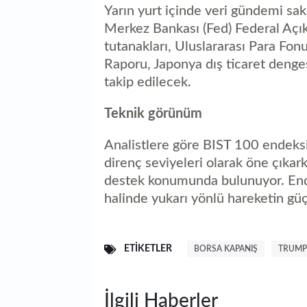
Yarın yurt içinde veri gündemi sa
Merkez Bankası (Fed) Federal Açı
tutanakları, Uluslararası Para 
Raporu, Japonya dış ticaret denge
takip edilecek.
Teknik görünüm
Analistlere göre BIST 100 endek
direnç seviyeleri olarak öne çıka
destek konumunda bulunuyor. End
halinde yukarı yönlü hareketin güç
ETIKETLER
BORSA KAPANIŞ
TRUMP
İlgili Haberler