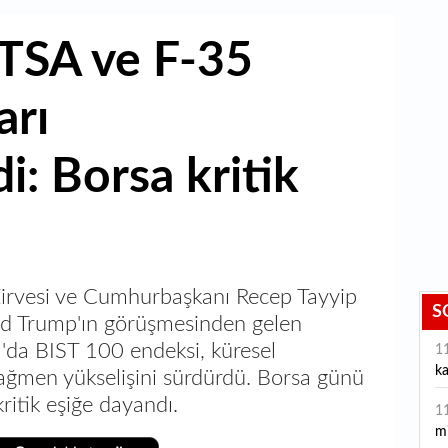
TSA ve F-35
arı
i: Borsa kritik
Zirvesi ve Cumhurbaşkanı Recep Tayyip
S
d Trump'ın görüşmesinden gelen
l'da BIST 100 endeksi, küresel
1
ka
ağmen yükselişini sürdürdü. Borsa günü
itik eşiğe dayandı.
1
m