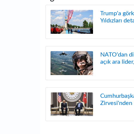
Trump'a görke
Yıldızları det
NATO'dan di
açık ara lider
Cumhurbaşka
Zirvesi'nden 