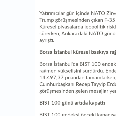
Yatırımcılar gün içinde NATO Zirv
Trump görüşmesinden çıkan F-35 v
Küresel piyasalarda jeopolitik riskl
sürerken, Ankara’daki NATO gündem
ayrıştı.
Borsa İstanbul küresel baskıya r
Borsa İstanbul'da BIST 100 endek
rağmen yükselişini sürdürdü. End
14.497,37 puandan tamamlarken, 
Cumhurbaşkanı Recep Tayyip Erdo
görüşmesinden gelen mesajlar yer 
BIST 100 günü artıda kapattı
BIST 100 endeksi önceki kapanışa