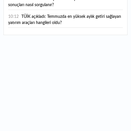
sonuçları nasıl sorgulanır?
10:12
TÜİK açıkladı: Temmuzda en yüksek aylık getiri sağlayan
yatırım araçları hangileri oldu?
10:04
Bugün temettü ödeyen 2 hissenin fiyatında düzeltme
yapıldı
09:54
Bugün hava nasıl olacak?
09:49
Çitlekçi halka arzında talep toplama başlıyor: Çitlekçi
halka arz ne zaman, kaç lot verir?
09:41
"Donald Trump İran ile bu savaşı kaybetti"
09:37
34 milyon sürücüyü ilgilendiriyor: Sigorta primleri
yeniden belirlendi! Şehir şehir yeni trafik sigortası fiyatları
09:27
Küresel piyasalarda ABD istihdamı etkisi: Gözler
enflasyon verilerine çevrildi