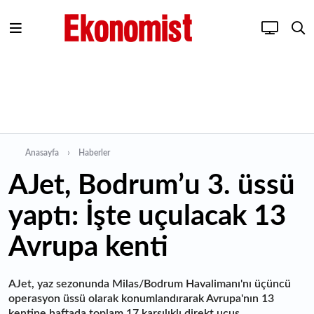
Anasayfa
Haberler
AJet, Bodrum’u 3. üssü
yaptı: İşte uçulacak 13
Avrupa kenti
AJet, yaz sezonunda Milas/Bodrum Havalimanı'nı üçüncü
operasyon üssü olarak konumlandırarak Avrupa'nın 13
kentine haftada toplam 17 karşılıklı direkt uçuş