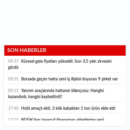
SON HABERLER
09:37
Küresel gıda fiyatları yükseldi: Son 3,5 yılın zirvesini
gördü
09:35
Borsada geçen hafta yeni iş ilişkisi duyuran 9 şirket var
09:15
Yatırım araçlarında haftanın bilançosu: Hangisi
kazandırdı, hangisi kaybettirdi?
17:40
Hobi amaçlı ekti, 3 kök kabaktan 1 ton ürün elde etti
17:25
BDDK'dan tasarruf finansman şirketlerine yeni
düzenleme: Sözleşme limitleri güncellendi, yeni kurallar