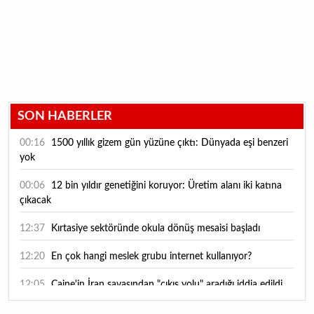
SON HABERLER
00:16
1500 yıllık gizem gün yüzüne çıktı: Dünyada eşi benzeri
yok
00:06
12 bin yıldır genetiğini koruyor: Üretim alanı iki katına
çıkacak
12:37
Kırtasiye sektöründe okula dönüş mesaisi başladı
12:20
En çok hangi meslek grubu internet kullanıyor?
12:05
Caine'in İran savaşından "çıkış yolu" aradığı iddia edildi
11:54
"Esnaf ve sanatkara bu yılın ilk yarısında yaklaşık 75