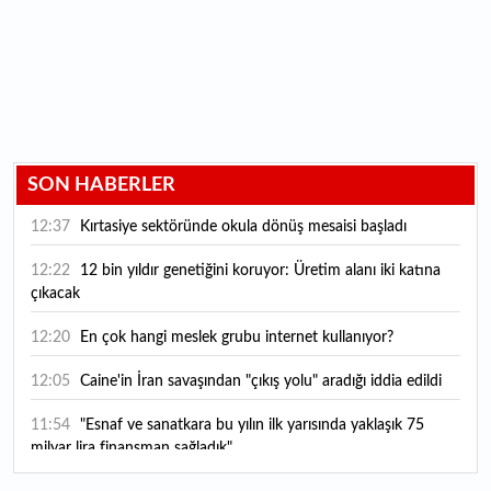
SON HABERLER
12:37
Kırtasiye sektöründe okula dönüş mesaisi başladı
12:22
12 bin yıldır genetiğini koruyor: Üretim alanı iki katına
çıkacak
12:20
En çok hangi meslek grubu internet kullanıyor?
12:05
Caine'in İran savaşından "çıkış yolu" aradığı iddia edildi
11:54
"Esnaf ve sanatkara bu yılın ilk yarısında yaklaşık 75
milyar lira finansman sağladık"