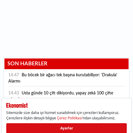
SON HABERLER
14:47
Bu böcek bir ağacı tek başına kurutabiliyor: 'Drakula'
Alarmı
14:43
Usta günde 10 çift dikiyordu, yapay zekâ 100 çifte
çıkardı
12:49
Hazine ve Maliye Bakanlığından yapay zeka hamlesi: 2
milyar TL'lik risk tespit edildi
12:42
Borsa zirvedeyken ünlü yatırımcı uyardı: Yapay zeka