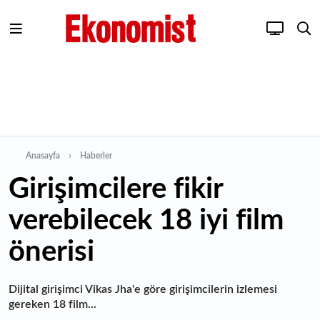
Anasayfa
Haberler
Girişimcilere fikir
verebilecek 18 iyi film
önerisi
Dijital girişimci Vikas Jha'e göre girişimcilerin izlemesi
gereken 18 film...