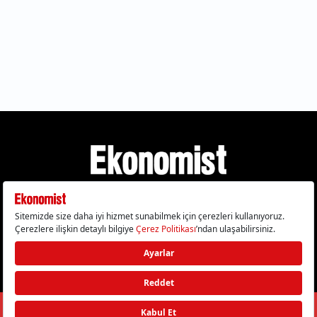
Gizlilik Politikası
Çerez Politikası
Çerezleri Sıfırla
KVKK Metni
Künye
İletişim
© 2026 Ekonomist - Tüm hakları saklıdır.