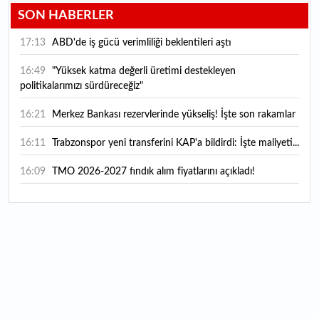
SON HABERLER
17:13
ABD'de iş gücü verimliliği beklentileri aştı
16:49
"Yüksek katma değerli üretimi destekleyen
politikalarımızı sürdüreceğiz"
16:21
Merkez Bankası rezervlerinde yükseliş! İşte son rakamlar
16:11
Trabzonspor yeni transferini KAP'a bildirdi: İşte maliyeti...
16:09
TMO 2026-2027 fındık alım fiyatlarını açıkladı!
15:59
Bankacılık sektörünün toplam mevduatı geriledi
15:07
Yabancı yatırımcı hissede satışa döndü
14:39
KKM'de düşüş sürüyor: Bakiye 157 milyon liraya geriledi
14:29
Türkiye'de her 4 kişiden 3'ü internet bankacılığı
kullanıyor