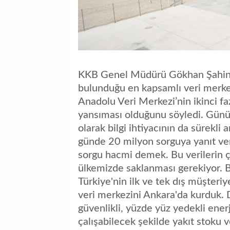
KKB Genel Müdürü Gökhan Şahin, 
bulunduğu en kapsamlı veri merkezi
Anadolu Veri Merkezi’nin ikinci faz
yansıması olduğunu söyledi. Günü
olarak bilgi ihtiyacının da sürekli
günde 20 milyon sorguya yanıt veri
sorgu hacmi demek. Bu verilerin ç
ülkemizde saklanması gerekiyor. 
Türkiye'nin ilk ve tek dış müşteri
veri merkezini Ankara'da kurduk.
güvenlikli, yüzde yüz yedekli enerji
çalışabilecek şekilde yakıt stoku v