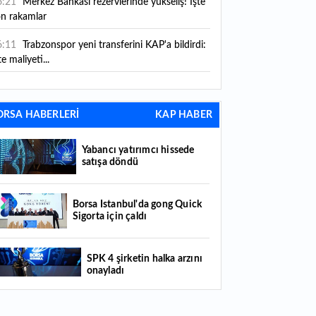
6:21
Merkez Bankası rezervlerinde yükseliş! İşte
on rakamlar
6:11
Trabzonspor yeni transferini KAP'a bildirdi:
te maliyeti...
6:09
TMO 2026-2027 fındık alım fiyatlarını
ıkladı!
ORSA HABERLERİ
KAP HABER
5:59
Bankacılık sektörünün toplam mevduatı
riledi
Yabancı yatırımcı hissede
satışa döndü
5:07
Yabancı yatırımcı hissede satışa döndü
4:39
KKM'de düşüş sürüyor: Bakiye 157 milyon
Borsa İstanbul'da gong Quick
Sigorta için çaldı
raya geriledi
4:29
Türkiye'de her 4 kişiden 3'ü internet
SPK 4 şirketin halka arzını
nkacılığı kullanıyor
onayladı
4:26
Türkiye'nin 2026 dijital karnesi: En çok
llanılan ilk 3 uygulama hangileri oldu?
Borsada hisseleri yüzde 375