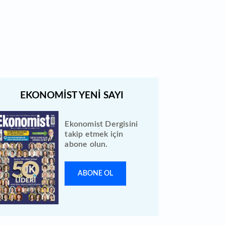
Bewen Enerji halka arzı ileri bir
tarihe ertelendi
Ekonomist Dergisini
takip etmek için
abone olun.
ABONE OL