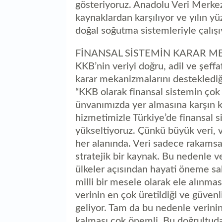
gösteriyoruz. Anadolu Veri Merkez
kaynaklardan karşılıyor ve yılın 
doğal soğutma sistemleriyle çalışı
FİNANSAL SİSTEMİN KARAR M
KKB’nin veriyi doğru, adil ve şeffa
karar mekanizmalarını desteklediği
“KKB olarak finansal sistemin çok 
ünvanımızda yer almasına karşın k
hizmetimizle Türkiye’de finansal s
yükseltiyoruz. Çünkü büyük veri, v
her alanında. Veri sadece rakamsal 
stratejik bir kaynak. Bu nedenle v
ülkeler açısından hayati öneme sah
milli bir mesele olarak ele alınmas
verinin en çok üretildiği ve güvenl
geliyor. Tam da bu nedenle verinin
kalması çok önemli. Bu doğrultuda 