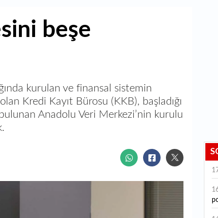
sini beşe
ğında kurulan ve finansal sistemin
 olan Kredi Kayıt Bürosu (KKB), başladığı
a bulunan Anadolu Veri Merkezi’nin kurulu
.
S
1
1
po