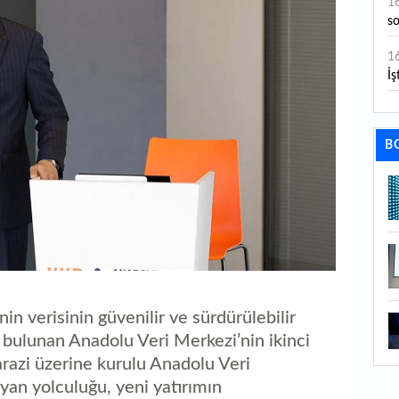
1
s
1
İş
1
aç
B
1
ge
1
1
li
1
in verisinin güvenilir ve sürdürülebilir
ba
bulunan Anadolu Veri Merkezi’nin ikinci
arazi üzerine kurulu Anadolu Veri
1
ku
yan yolculuğu, yeni yatırımın