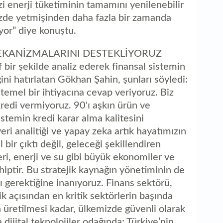
i enerji tüketiminin tamamını yenilenebilir
yüzde yetmişinden daha fazla bir zamanda
yor” diye konuştu.
EKANİZMALARINI DESTEKLİYORUZ
f bir şekilde analiz ederek finansal sistemin
ni hatırlatan Gökhan Şahin, şunları söyledi:
temel bir ihtiyacına cevap veriyoruz. Biz
redi vermiyoruz. 90'ı aşkın ürün ve
istemin kredi karar alma kalitesini
eri analitiği ve yapay zeka artık hayatımızın
bir çıktı değil, geleceği şekillendiren
eri, enerji ve su gibi büyük ekonomiler ve
iptir. Bu stratejik kaynağın yönetiminin de
ı gerektiğine inanıyoruz. Finans sektörü,
ik açısından en kritik sektörlerin başında
 üretilmesi kadar, ülkemizde güvenli olarak
dijital teknolojiler odağında; Türkiye’nin