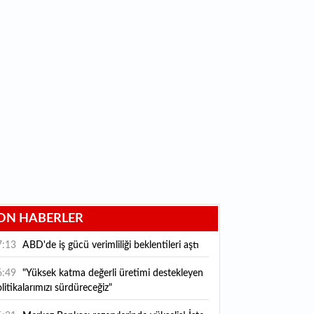
ON HABERLER
7:13
ABD'de iş gücü verimliliği beklentileri aştı
6:49
"Yüksek katma değerli üretimi destekleyen
litikalarımızı sürdüreceğiz"