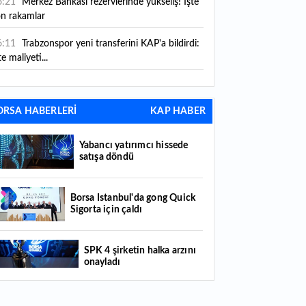
6:21
Merkez Bankası rezervlerinde yükseliş! İşte
on rakamlar
6:11
Trabzonspor yeni transferini KAP'a bildirdi:
te maliyeti...
6:09
TMO 2026-2027 fındık alım fiyatlarını
ıkladı!
ORSA HABERLERİ
KAP HABER
5:59
Bankacılık sektörünün toplam mevduatı
riledi
Yabancı yatırımcı hissede
satışa döndü
5:07
Yabancı yatırımcı hissede satışa döndü
4:39
KKM'de düşüş sürüyor: Bakiye 157 milyon
Borsa İstanbul'da gong Quick
Sigorta için çaldı
raya geriledi
4:29
Türkiye'de her 4 kişiden 3'ü internet
SPK 4 şirketin halka arzını
nkacılığı kullanıyor
onayladı
4:26
Türkiye'nin 2026 dijital karnesi: En çok
llanılan ilk 3 uygulama hangileri oldu?
Borsada hisseleri yüzde 375