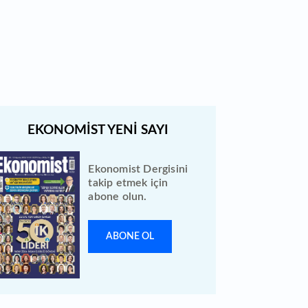
Bewen Enerji halka arzı ileri bir
tarihe ertelendi
Ekonomist Dergisini
takip etmek için
abone olun.
ABONE OL