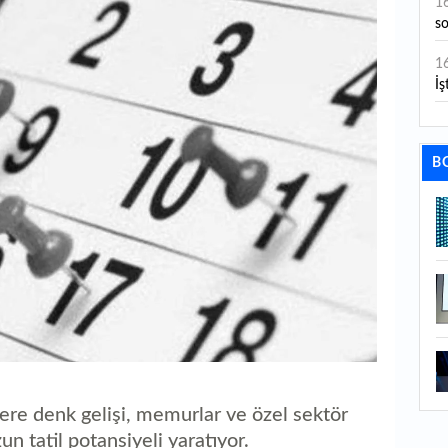
1
s
1
İş
1
aç
B
1
ge
1
1
li
1
ba
1
ere denk gelişi, memurlar ve özel sektör
ku
zun tatil potansiyeli yaratıyor.