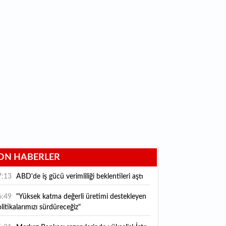
ON HABERLER
7:13
ABD'de iş gücü verimliliği beklentileri aştı
6:49
"Yüksek katma değerli üretimi destekleyen
litikalarımızı sürdüreceğiz"