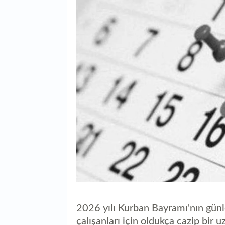
2026 yılı Kurban Bayramı'nın günl
çalışanları için oldukça cazip bir u