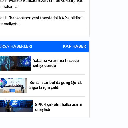
6:21
Merkez Bankası rezervlerinde yükseliş! İşte
on rakamlar
6:11
Trabzonspor yeni transferini KAP'a bildirdi:
te maliyeti...
6:09
TMO 2026-2027 fındık alım fiyatlarını
ıkladı!
ORSA HABERLERİ
KAP HABER
5:59
Bankacılık sektörünün toplam mevduatı
riledi
Yabancı yatırımcı hissede
satışa döndü
5:07
Yabancı yatırımcı hissede satışa döndü
4:39
KKM'de düşüş sürüyor: Bakiye 157 milyon
Borsa İstanbul'da gong Quick
Sigorta için çaldı
raya geriledi
4:29
Türkiye'de her 4 kişiden 3'ü internet
SPK 4 şirketin halka arzını
nkacılığı kullanıyor
onayladı
4:26
Türkiye'nin 2026 dijital karnesi: En çok
llanılan ilk 3 uygulama hangileri oldu?
Borsada hisseleri yüzde 375