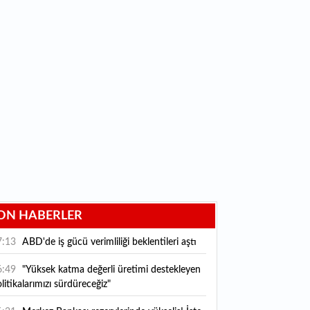
ON HABERLER
7:13
ABD'de iş gücü verimliliği beklentileri aştı
6:49
"Yüksek katma değerli üretimi destekleyen
litikalarımızı sürdüreceğiz"