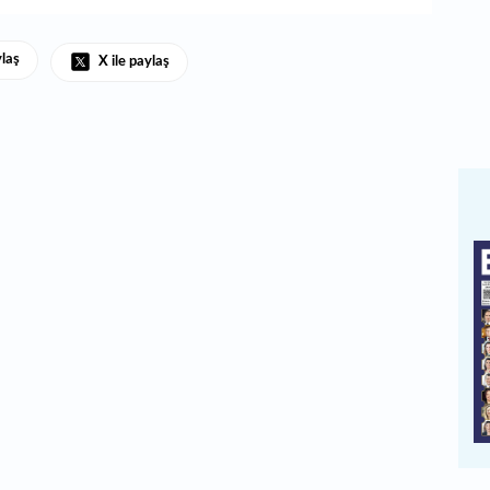
ylaş
X ile paylaş