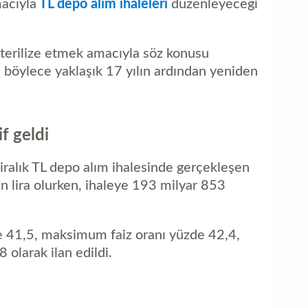
macıyla
TL depo alım ihaleleri
düzenleyeceği
sterilize etmek amacıyla söz konusu
ri böylece yaklaşık 17 yılın ardından yeniden
if geldi
iralık TL depo alım ihalesinde gerçekleşen
n lira olurken, ihaleye 193 milyar 853
e 41,5, maksimum faiz oranı yüzde 42,4,
 olarak ilan edildi.