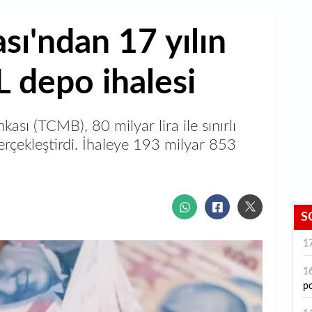
ı'ndan 17 yılın
L depo ihalesi
sı (TCMB), 80 milyar lira ile sınırlı
erçekleştirdi. İhaleye 193 milyar 853
S
1
1
po