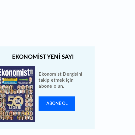
Bewen Enerji halka arzı ileri bir
tarihe ertelendi
Ekonomist Dergisini
takip etmek için
abone olun.
ABONE OL