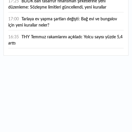
17:25
BDDK'dan tasarruf finansman şirketlerine yeni
düzenleme: Sözleşme limitleri güncellendi, yeni kurallar
yürürlüğe girdi
17:00
Tarlaya ev yapma şartları değişti: Bağ evi ve bungalov
için yeni kurallar neler?
16:35
THY Temmuz rakamlarını açıkladı: Yolcu sayısı yüzde 5,4
arttı
16:27
Piyasaların beklediği veri geldi: ABD tarım dışı istihdam
rakamları açıklandı
16:24
Çitlekçi halka arz oluyor: Talep toplama tarihi ve hisse
fiyatı belli oldu
16:10
ABD Başkanı Trump, İran'ın anlaşma yapmak istediğini
savundu
16:04
Boğaz’ın kıtaları birleştiren ruhu Memorial Sanat
Galerilerinde
16:01
Hafta sonu hava nasıl olacak?