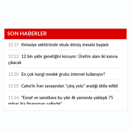
SON HABERLER
12:37
Kırtasiye sektöründe okula dönüş mesaisi başladı
12:22
12 bin yıldır genetiğini koruyor: Üretim alanı iki katına
çıkacak
12:20
En çok hangi meslek grubu internet kullanıyor?
12:05
Caine'in İran savaşından "çıkış yolu" aradığı iddia edildi
11:54
"Esnaf ve sanatkara bu yılın ilk yarısında yaklaşık 75
milyar lira finansman sağladık"
11:52
Yaratıcılık ve ticaret bir araya geldi: İşte İstanbul'un yeni
girişimcilik alanı