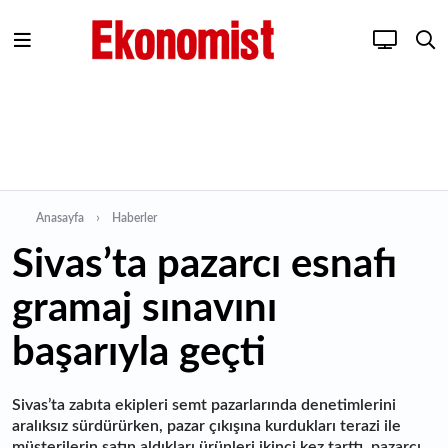
Anasayfa
Haberler
Sivas’ta pazarcı esnafı
gramaj sınavını
başarıyla geçti
Sivas’ta zabıta ekipleri semt pazarlarında denetimlerini
aralıksız sürdürürken, pazar çıkışına kurdukları terazi ile
müşterilerin satın aldıkları ürünleri ikinci kez tarttı, pazarcı