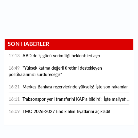
SON HABERLER
17:13
ABD'de iş gücü verimliliği beklentileri aştı
16:49
"Yüksek katma değerli üretimi destekleyen
politikalarımızı sürdüreceğiz"
16:21
Merkez Bankası rezervlerinde yükseliş! İşte son rakamlar
16:11
Trabzonspor yeni transferini KAP'a bildirdi: İşte maliyeti...
16:09
TMO 2026-2027 fındık alım fiyatlarını açıkladı!
15:59
Bankacılık sektörünün toplam mevduatı geriledi
15:07
Yabancı yatırımcı hissede satışa döndü