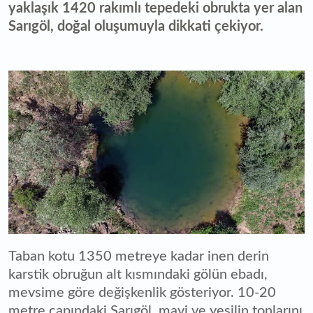
yaklaşık 1420 rakımlı tepedeki obrukta yer alan
Sarıgöl, doğal oluşumuyla dikkati çekiyor.
Taban kotu 1350 metreye kadar inen derin
karstik obruğun alt kısmındaki gölün ebadı,
mevsime göre değişkenlik gösteriyor. 10-20
metre çapındaki Sarıgöl, mavi ve yeşilin tonlarını