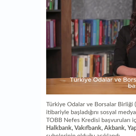
0
seconds
Türkiye Odalar ve Borsalar Birliği
of
0
itibariyle başladığını sosyal medy
seconds
Volume
TOBB Nefes Kredisi başvuruları iç
0%
Halkbank, Vakıfbank, Akbank, Yap