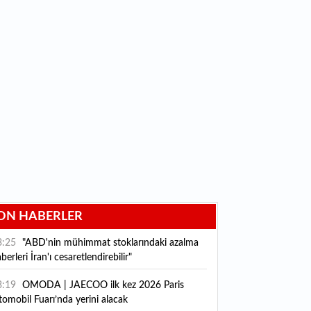
ON HABERLER
3:25
"ABD'nin mühimmat stoklarındaki azalma
berleri İran'ı cesaretlendirebilir"
3:19
OMODA | JAECOO ilk kez 2026 Paris
omobil Fuarı’nda yerini alacak