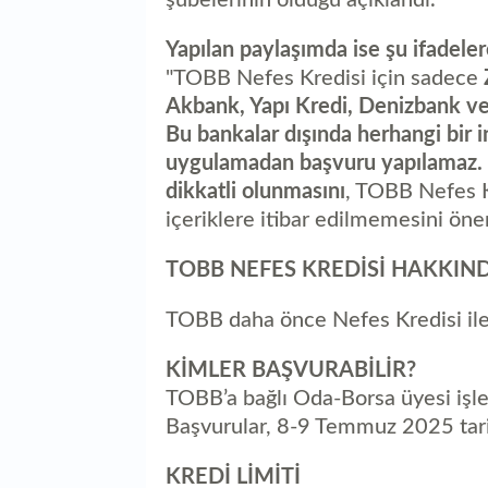
şubelerinin olduğu açıklandı.
Yapılan paylaşımda ise şu ifadelere
"TOBB Nefes Kredisi için sadece
Akbank, Yapı Kredi, Denizbank ve 
Bu bankalar dışında herhangi bir 
uygulamadan başvuru yapılamaz. B
dikkatli olunmasını
, TOBB Nefes Kr
içeriklere itibar edilmemesini öne
TOBB NEFES KREDİSİ HAKKIN
TOBB daha önce Nefes Kredisi ile i
KİMLER BAŞVURABİLİR?
TOBB’a bağlı Oda-Borsa üyesi işle
Başvurular, 8-9 Temmuz 2025 tarihi
KREDİ LİMİTİ