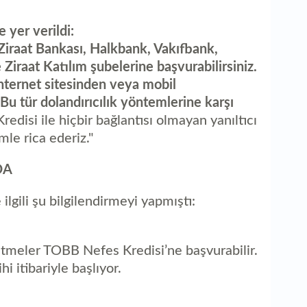
1
T
el
K
 yer verildi:
k
Ziraat Bankası, Halkbank, Vakıfbank,
B
d
Ziraat Katılım şubelerine başvurabilirsiniz.
internet sitesinden veya mobil
Q
u tür dolandırıcılık yöntemlerine karşı
B
edisi ile hiçbir bağlantısı olmayan yanıltıcı
B
mle rica ederiz."
B
DA
k
lgili şu bilgilendirmeyi yapmıştı:
tmeler TOBB Nefes Kredisi’ne başvurabilir.
 itibariyle başlıyor.