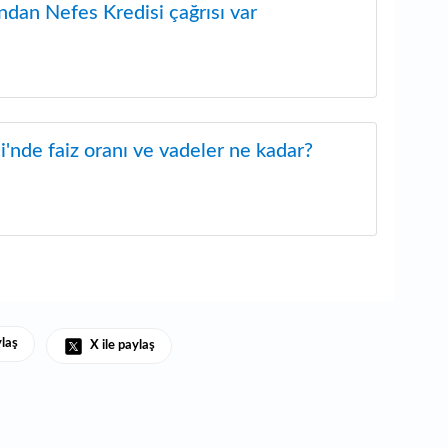
ndan Nefes Kredisi çağrısı var
'nde faiz oranı ve vadeler ne kadar?
ylaş
X ile paylaş