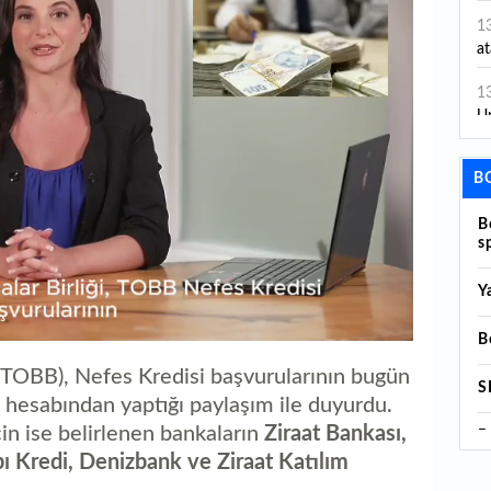
1
at
1
Un
1
B
ha
B
1
s
Ç
Y
1
ta
B
1
 (TOBB), Nefes Kredisi başvurularının bugün
ç
S
a hesabından yaptığı paylaşım ile duyurdu.
ya
1
in ise belirlenen bankaların
Ziraat Bankası,
B
ol
ç
ı Kredi, Denizbank ve Ziraat Katılım