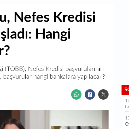
, Nefes Kredisi
şladı: Hangi
r?
ği (TOBB), Nefes Kredisi başvurularının
, başvurular hangi bankalara yapılacak?
S
1
ha
1
Ot