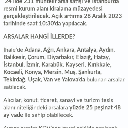
24 ilde 231 muhtelif arsa satışı ve İstanbul'da
resmi kurum alanı kiralama müzayedesi
gerçekleştirilecek. Açık artırma 28 Aralık 2023
tarihinde saat 10:30'da yapılacak.
ARSALAR HANGİ İLLERDE?
İhale'de
Adana, Ağrı, Ankara, Antalya, Aydın,
Balıkesir, Çorum, Diyarbakır, Elazığ, Hatay,
İstanbul, İzmir, Karabük, Kayseri, Kırıkkale,
Kocaeli, Konya, Mersin, Muş, Şanlıurfa,
Tekirdağ, Uşak, Van ve Yalova’da
bulunan arsalar
satılacak.
Alıcılar, konut, ticaret, sanayi ve turizm tesis
alanı niteliğindeki arsalara
yüzde 25 peşinat 48
ay vade
ile sahip olabilecek.