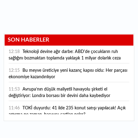
SON HABERLER
12:18
Teknoloji devine ağır darbe: ABD'de çocukların ruh
sağlığını bozmaktan toplamda yaklaşık 1 milyar dolarlık ceza
12:15
Bu meyve üreticiye yeni kazanç kapısı oldu: Her parçası
ekonomiye kazandırılıyor
11:53
Avrupa’nın düşük maliyetli havayolu şirketi el
değiştiriyor: Londra borsası bir devini daha kaybediyor
11:46
TOKİ duyurdu: 41 ilde 235 konut satışı yapılacak! Açık
artırma ne zaman, başvuru şartları neler?
11:21
Yıl sonu hedefine doğru: Togg servis ağını genişletiyor