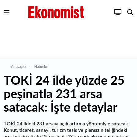
Anasayfa
Haberler
TOKİ 24 ilde yüzde 25
peşinatla 231 arsa
satacak: İşte detaylar
TOKİ 24 ildeki 231 arsayı açık artırma yöntemiyle satacak.
Konut, ticaret, sanayi, turizm tesis ve plansız niteliğindeki
arsalar için yüzde 25 peşinat, 48 ay vadeyle ödeme imkanı