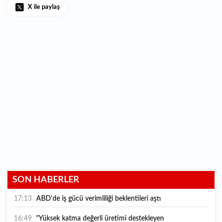
X ile paylaş
SON HABERLER
17:13
ABD'de iş gücü verimliliği beklentileri aştı
16:49
"Yüksek katma değerli üretimi destekleyen