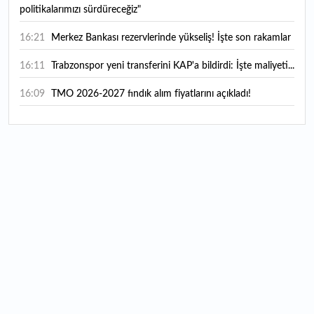
politikalarımızı sürdüreceğiz"
16:21
Merkez Bankası rezervlerinde yükseliş! İşte son rakamlar
16:11
Trabzonspor yeni transferini KAP'a bildirdi: İşte maliyeti...
16:09
TMO 2026-2027 fındık alım fiyatlarını açıkladı!
15:59
Bankacılık sektörünün toplam mevduatı geriledi
15:07
Yabancı yatırımcı hissede satışa döndü
14:39
KKM'de düşüş sürüyor: Bakiye 157 milyon liraya geriledi
14:29
Türkiye'de her 4 kişiden 3'ü internet bankacılığı
kullanıyor
14:26
Türkiye'nin 2026 dijital karnesi: En çok kullanılan ilk 3
uygulama hangileri oldu?