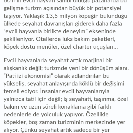
60’ının evcil hayvan sahibi olduğu pazarlarda bu
gelişme turizm açısından büyük bir potansiyel
taşıyor. Yaklaşık 13,5 milyon köpeğin bulunduğu
ülkede seyahat davranışları giderek daha fazla
“evcil hayvanla birlikte deneyim” ekseninde
şekilleniyor. Otellerde lüks bakım paketleri,
köpek dostu menüler, özel charter uçuşları…
Evcil hayvanlarla seyahat artık marjinal bir
alışkanlık değil; turizmde yeni bir dönüşüm alanı.
“Pati izi ekonomisi” olarak adlandırılan bu
yükseliş, seyahat anlayışında köklü bir değişimi
temsil ediyor. İnsanlar evcil hayvanlarıyla
yalnızca tatil için değil; iş seyahati, taşınma, özel
bakım ve uzun süreli konaklama gibi farklı
nedenlerle de yolculuk yapıyor. Özellikle
köpekler, boş zaman turizminin merkezinde yer
alıyor. Çünkü seyahat artık sadece bir yer