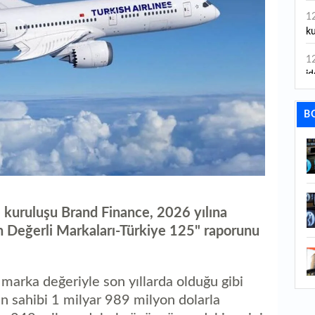
1
ku
1
id
1
B
ya
1
İs
1
Ca
 kuruluşu Brand Finance, 2026 yılına
En Değerli Markaları-Türkiye 125" raporunu
1
Fe
1
marka değeriyle son yıllarda olduğu gibi
ed
anın sahibi 1 milyar 989 milyon dolarla