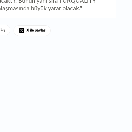
lacaktır. Bunun yanı sıra TURQUALITY
alaşmasında büyük yarar olacak."
ylaş
X ile paylaş