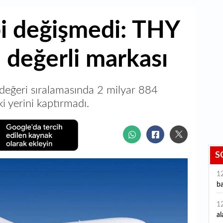
bi değişmedi: THY
 değerli markası
 değeri sıralamasında 2 milyar 884
i yerini kaptırmadı.
S
1
ba
1
al