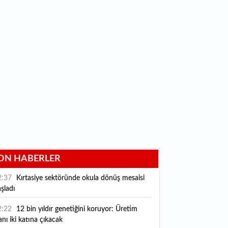
ON HABERLER
2:37
Kırtasiye sektöründe okula dönüş mesaisi
şladı
2:22
12 bin yıldır genetiğini koruyor: Üretim
anı iki katına çıkacak