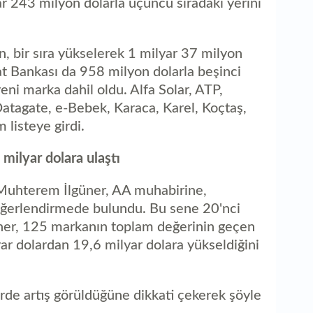
ar 243 milyon dolarla üçüncü sıradaki yerini
1
ka
, bir sıra yükselerek 1 milyar 37 milyon
aat Bankası da 958 milyon dolarla beşinci
yeni marka dahil oldu. Alfa Solar, ATP,
Datagate, e-Bebek, Karaca, Karel, Koçtaş,
listeye girdi.
milyar dolara ulaştı
Muhterem İlgüner, AA muhabirine,
değerlendirmede bulundu. Bu sene 20'nci
İlgüner, 125 markanın toplam değerinin geçen
ar dolardan 19,6 milyar dolara yükseldiğini
erde artış görüldüğüne dikkati çekerek şöyle