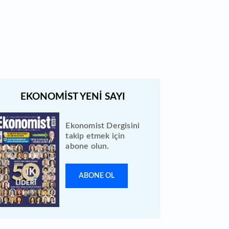
Türk Hava Yolları 2026 ilk yarı
bilanço verilerini KAP'a bildirdi
Ekonomist Dergisini
takip etmek için
abone olun.
ABONE OL