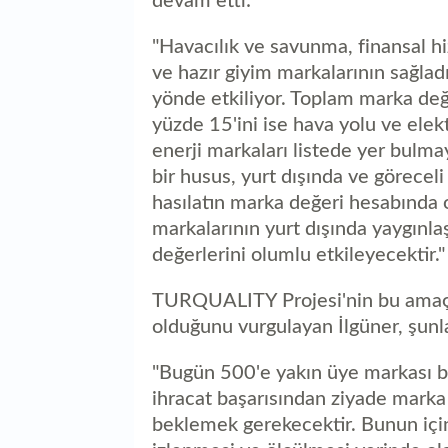
devam etti:
"Havacılık ve savunma, finansal hi
ve hazır giyim markalarının sağla
yönde etkiliyor. Toplam marka değ
yüzde 15'ini ise hava yolu ve elekt
enerji markaları listede yer bulma
bir husus, yurt dışında ve göreceli
hasılatın marka değeri hesabında 
markalarının yurt dışında yaygınl
değerlerini olumlu etkileyecektir."
TURQUALITY Projesi'nin bu amaçla
olduğunu vurgulayan İlgüner, şunla
"Bugün 500'e yakın üye markası b
ihracat başarısından ziyade marka
beklemek gerekecektir. Bunun için