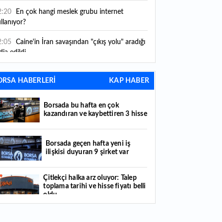
2:20
En çok hangi meslek grubu internet
llanıyor?
2:05
Caine'in İran savaşından "çıkış yolu" aradığı
dia edildi
1:54
"Esnaf ve sanatkara bu yılın ilk yarısında
ORSA HABERLERİ
KAP HABER
klaşık 75 milyar lira finansman sağladık"
1:52
Yaratıcılık ve ticaret bir araya geldi: İşte
Borsada bu hafta en çok
tanbul'un yeni girişimcilik alanı
kazandıran ve kaybettiren 3 hisse
1:35
Alarko Holding'den stratejik satın alma:
rrier'ın paylarının tamamını devralıyor
Borsada geçen hafta yeni iş
ilişkisi duyuran 9 şirket var
1:34
Turizmcilerin yüzünü güldüren hareketlilik:
stival bölgeye canlılık getirdi
Çitlekçi halka arz oluyor: Talep
toplama tarihi ve hisse fiyatı belli
1:23
Küresel piyasalarda yeni haftada takip
oldu
ilecek 4 gelişme hangileri olacak?
Türker VEYAŞ halka arzında talep