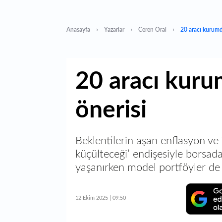
Anasayfa
Yazarlar
Ceren Oral
20 aracı kurumd
20 aracı kuru
önerisi
Beklentilerin aşan enflasyon ve
küçülteceği’ endişesiyle bors
yaşanırken model portföyler de 
12 Ekim 2025 | 09:50