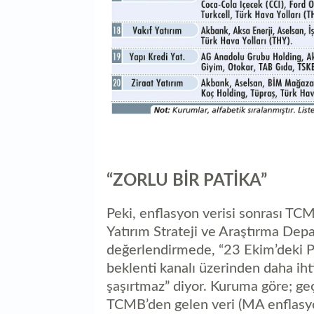
“ZORLU BİR PATİKA”
Peki, enflasyon verisi sonrası TCMB
Yatırım Strateji ve Araştırma Dep
değerlendirmede, “23 Ekim’deki P
beklenti kanalı üzerinden daha iht
şaşırtmaz” diyor. Kuruma göre; g
TCMB’den gelen veri (MA enflasyo