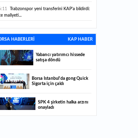
6:11
Trabzonspor yeni transferini KAP'a bildirdi:
te maliyeti...
6:09
TMO 2026-2027 fındık alım fiyatlarını
ıkladı!
ORSA HABERLERİ
KAP HABER
5:59
Bankacılık sektörünün toplam mevduatı
riledi
Yabancı yatırımcı hissede
satışa döndü
5:07
Yabancı yatırımcı hissede satışa döndü
4:39
KKM'de düşüş sürüyor: Bakiye 157 milyon
Borsa İstanbul'da gong Quick
Sigorta için çaldı
raya geriledi
4:29
Türkiye'de her 4 kişiden 3'ü internet
SPK 4 şirketin halka arzını
nkacılığı kullanıyor
onayladı
4:26
Türkiye'nin 2026 dijital karnesi: En çok
llanılan ilk 3 uygulama hangileri oldu?
Borsada hisseleri yüzde 375
yükselmişti: Şirketin çoğunluk
hisselerinin devri için masaya