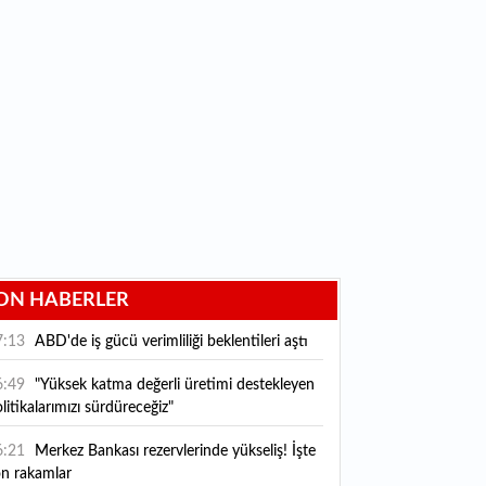
ON HABERLER
7:13
ABD'de iş gücü verimliliği beklentileri aştı
6:49
"Yüksek katma değerli üretimi destekleyen
litikalarımızı sürdüreceğiz"
6:21
Merkez Bankası rezervlerinde yükseliş! İşte
on rakamlar