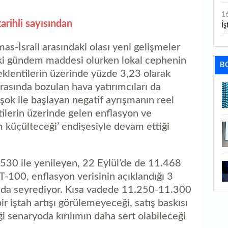
1
rihli sayısından
İş
s-İsrail arasındaki olası yeni gelişmeler
1
aç
 iki gündem maddesi olurken lokal cephenin
B
klentilerin üzerinde yüzde 3,23 olarak
1
nrasında bozulan hava yatırımcıları da
ge
şok ile başlayan negatif ayrışmanın reel
1
ilerin üzerinde gelen enflasyon ve
 küçülteceği’ endişesiyle devam ettiği
1
li
1
530 ile yenileyen, 22 Eylül’de de 11.468
ba
T-100, enflasyon verisinin açıklandığı 3
nda seyrediyor. Kısa vadede 11.250-11.300
1
ku
r iştah artışı görülemeyeceği, satış baskısı
ği senaryoda kırılımın daha sert olabileceği