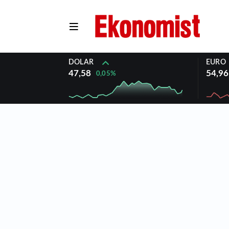
DOLAR
EURO
47,58
54,96
0,05%