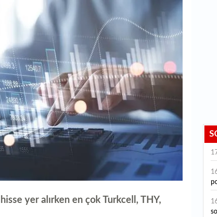
S
1
1
po
isse yer alırken en çok Turkcell, THY,
1
s