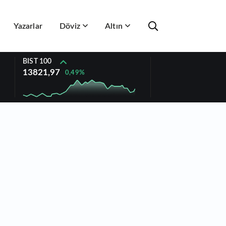
Yazarlar
Döviz
Altın
BIST 100
13821,97
0,49%