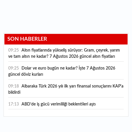
SON HABERLER
09:25
Altın fiyatlarında yükseliş sürüyor: Gram, çeyrek, yarım
ve tam altın ne kadar? 7 Ağustos 2026 güncel altın fiyatları
09:25
Dolar ve euro bugün ne kadar? İşte 7 Ağustos 2026
güncel döviz kurları
09:18
Albaraka Türk 2026 yılı ilk yarı finansal sonuçlarını KAP'a
bildirdi
17:13
ABD'de iş gücü verimliliği beklentileri aştı
16:49
"Yüksek katma değerli üretimi destekleyen
politikalarımızı sürdüreceğiz"