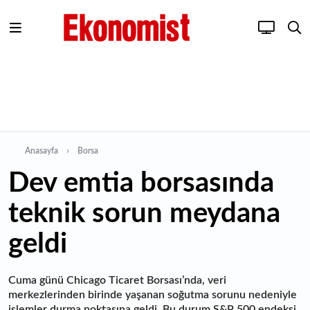
Anasayfa
Borsa
Dev emtia borsasında
teknik sorun meydana
geldi
Cuma günü Chicago Ticaret Borsası’nda, veri
merkezlerinden birinde yaşanan soğutma sorunu nedeniyle
işlemler durma noktasına geldi. Bu durum S&P 500 endeksi