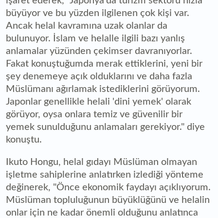
işaret ederek, "Japonya'da turizm sektörü hızla
büyüyor ve bu yüzden ilgilenen çok kişi var.
Ancak helal kavramına uzak olanlar da
bulunuyor. İslam ve helalle ilgili bazı yanlış
anlamalar yüzünden çekimser davranıyorlar.
Fakat konuştuğumda merak ettiklerini, yeni bir
şey denemeye açık olduklarını ve daha fazla
Müslümanı ağırlamak istediklerini görüyorum.
Japonlar genellikle helali 'dini yemek' olarak
görüyor, oysa onlara temiz ve güvenilir bir
yemek sunulduğunu anlamaları gerekiyor." diye
konuştu.
Ikuto Hongu, helal gıdayı Müslüman olmayan
işletme sahiplerine anlatırken izlediği yönteme
değinerek, "Önce ekonomik faydayı açıklıyorum.
Müslüman topluluğunun büyüklüğünü ve helalin
onlar için ne kadar önemli olduğunu anlatınca