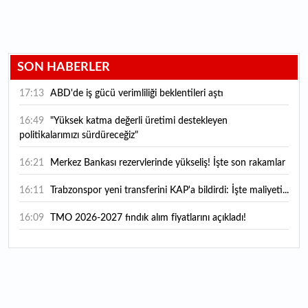
SON HABERLER
17:13
ABD'de iş gücü verimliliği beklentileri aştı
16:49
"Yüksek katma değerli üretimi destekleyen
politikalarımızı sürdüreceğiz"
16:21
Merkez Bankası rezervlerinde yükseliş! İşte son rakamlar
16:11
Trabzonspor yeni transferini KAP'a bildirdi: İşte maliyeti...
16:09
TMO 2026-2027 fındık alım fiyatlarını açıkladı!
15:59
Bankacılık sektörünün toplam mevduatı geriledi
15:07
Yabancı yatırımcı hissede satışa döndü
14:39
KKM'de düşüş sürüyor: Bakiye 157 milyon liraya geriledi