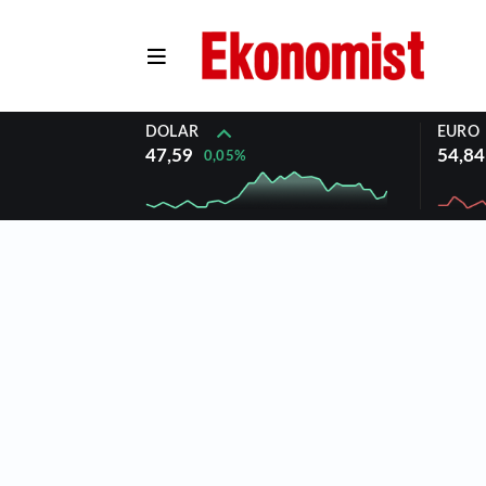
DOLAR
EURO
47,59
54,84
0,05%