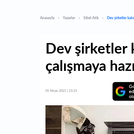
Anasayfa
Yazarlar
Sibel Atik
Dev şirketler kal
Dev şirketler 
çalışmaya hazı
05 Nisan 2021 | 23:23