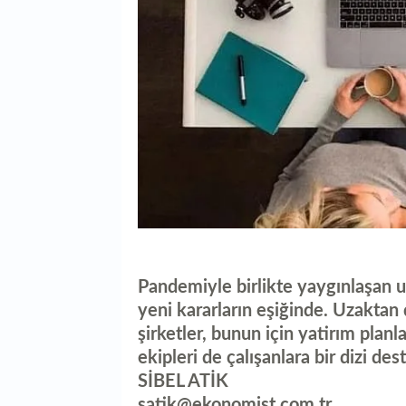
Pandemiyle birlikte yaygınlaşan 
yeni kararların eşiğinde. Uzaktan
şirketler, bunun için yatirım planl
ekipleri de çalışanlara bir dizi de
SİBEL ATİK
satik@ekonomist.com.tr