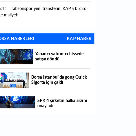
6:11
Trabzonspor yeni transferini KAP'a bildirdi:
te maliyeti...
6:09
TMO 2026-2027 fındık alım fiyatlarını
ıkladı!
ORSA HABERLERİ
KAP HABER
5:59
Bankacılık sektörünün toplam mevduatı
riledi
Yabancı yatırımcı hissede
satışa döndü
5:07
Yabancı yatırımcı hissede satışa döndü
4:39
KKM'de düşüş sürüyor: Bakiye 157 milyon
Borsa İstanbul'da gong Quick
Sigorta için çaldı
raya geriledi
4:29
Türkiye'de her 4 kişiden 3'ü internet
SPK 4 şirketin halka arzını
nkacılığı kullanıyor
onayladı
4:26
Türkiye'nin 2026 dijital karnesi: En çok
llanılan ilk 3 uygulama hangileri oldu?
Borsada hisseleri yüzde 375
yükselmişti: Şirketin çoğunluk
hisselerinin devri için masaya