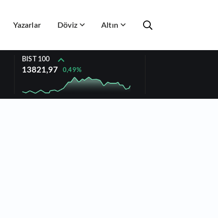
Yazarlar
Döviz
Altın
BIST 100
13821,97
0,49%