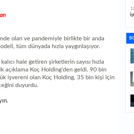
1
dan
İş
1
aç
nde olan ve pandemiyle birlikte bir anda
B
1
odeli, tüm dünyada hızla yaygınlaşıyor.
ge
lıcı hale getiren şirketlerin sayısı hızla
1
ilk açıklama Koç Holding'den geldi. 90 bin
1
yük işvereni olan Koç Holding, 35 bin kişi için
li
ceğini duyurdu.
1
yın.
ba
1
ku