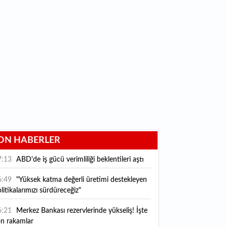
ON HABERLER
7:13
ABD'de iş gücü verimliliği beklentileri aştı
6:49
"Yüksek katma değerli üretimi destekleyen
litikalarımızı sürdüreceğiz"
6:21
Merkez Bankası rezervlerinde yükseliş! İşte
on rakamlar