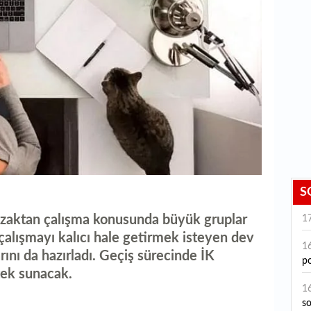
S
uzaktan çalışma konusunda büyük gruplar
1
 çalışmayı kalıcı hale getirmek isteyen dev
1
arını da hazırladı. Geçiş sürecinde İK
po
stek sunacak.
1
s