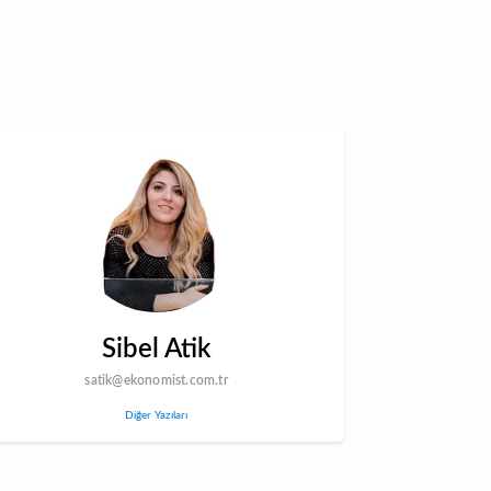
Sibel Atik
satik@ekonomist.com.tr
Diğer Yazıları