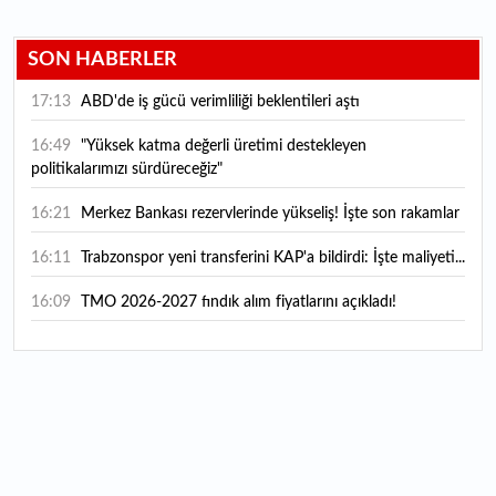
SON HABERLER
17:13
ABD'de iş gücü verimliliği beklentileri aştı
16:49
"Yüksek katma değerli üretimi destekleyen
politikalarımızı sürdüreceğiz"
16:21
Merkez Bankası rezervlerinde yükseliş! İşte son rakamlar
16:11
Trabzonspor yeni transferini KAP'a bildirdi: İşte maliyeti...
16:09
TMO 2026-2027 fındık alım fiyatlarını açıkladı!
15:59
Bankacılık sektörünün toplam mevduatı geriledi
15:07
Yabancı yatırımcı hissede satışa döndü
14:39
KKM'de düşüş sürüyor: Bakiye 157 milyon liraya geriledi
14:29
Türkiye'de her 4 kişiden 3'ü internet bankacılığı