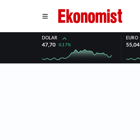
DOLAR
EURO
47,70
55,04
0,17%