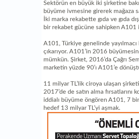
Sektörün en büyük iki şirketine bakıl
büyüme ivmesine girerek mağaza sa
İki marka rekabette gıda ve gıda dış
bir rekabet gücüne sahipken A101 is
A101, Türkiye genelinde yayılmacı bi
çıkarıyor. A101’in 2016 büyümesin
mümkün. Şirket, 2016’da Çağrı Semt
marketin yüzde 90’ı A101’e dönüşt
11 milyar TL’lik ciroya ulaşan şirke
2017’de de satın alma fırsatlarını
iddialı büyüme öngören A101, 7 bin
hedef 13 milyar TL’yi aşmak.