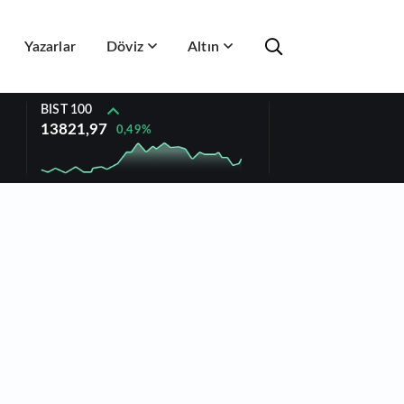
Yazarlar
Döviz
Altın
BIST 100
13821,97
0,49%