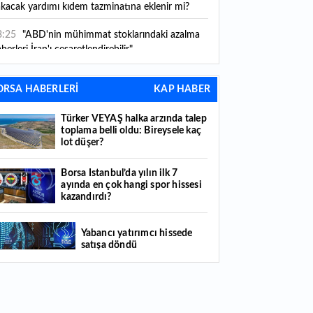
kacak yardımı kıdem tazminatına eklenir mi?
3:25
"ABD'nin mühimmat stoklarındaki azalma
berleri İran'ı cesaretlendirebilir"
3:19
OMODA | JAECOO ilk kez 2026 Paris
ORSA HABERLERİ
KAP HABER
omobil Fuarı’nda yerini alacak
Türker VEYAŞ halka arzında talep
3:14
Ahbap derneğinin yönetimine kayyum
toplama belli oldu: Bireysele kaç
andı
lot düşer?
3:10
Milli kaleci Altay Bayındır, Manchester
Borsa İstanbul’da yılın ilk 7
ited'dan Celta Vigo'ya kiralandı
ayında en çok hangi spor hissesi
kazandırdı?
3:07
Borsa İstanbul’da yılın ilk 7 ayında en çok
ngi spor hissesi kazandırdı?
Yabancı yatırımcı hissede
satışa döndü
2:47
Hafta içi memur, hafta sonu üretici:
ocukluk merakını markaya dönüştürdü
Borsa İstanbul'da gong Quick
2:45
Harry Potter severlerin hayalini süsleyen
Sigorta için çaldı
rihi malikane satışa çıktı: Fiyatı görenler şaşırıyor