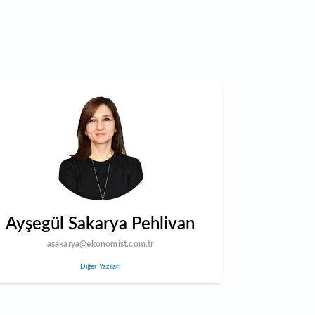
Ayşegül Sakarya Pehlivan
asakarya@ekonomist.com.tr
Diğer Yazıları