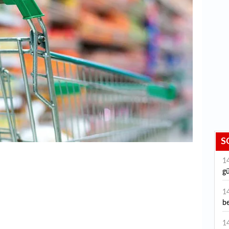
S
1
gü
ku
1
be
1