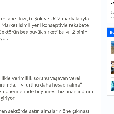
ya
1
ha
 rekabet kızıştı. Şok ve UCZ markalarıyla
 Market isimli yeni konseptiyle rekabete
1
Sektörün beş büyük şirketi bu yıl 2 binin
B
Ot
yor.
1
at
1
Un
1
llikle verimlilik sorunu yaşayan yerel
ha
urumda. “İyi ürünü daha hesaplı alma’’
1
uk dönemlerinde büyümesi hızlanan indirim
Ç
giriyor.
1
n sektörde satın almaların öne çıkması
ta