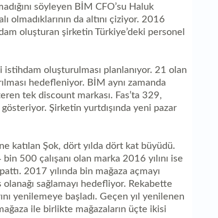
nmadığını söyleyen BİM CFO’su Haluk
ı olmadıklarının da altını çiziyor. 2016
hdam oluşturan şirketin Türkiye’deki personel
 istihdam oluşturulması planlanıyor. 21 olan
tırılması hedefleniyor. BİM aynı zamanda
teren tek discount markası. Fas’ta 329,
 gösteriyor. Şirketin yurtdışında yeni pazar
ne katılan Şok, dört yılda dört kat büyüdü.
bin 500 çalışanı olan marka 2016 yılını ise
apattı. 2017 yılında bin mağaza açmayı
iş olanağı sağlamayı hedefliyor. Rekabette
rını yenilemeye başladı. Geçen yıl yenilenen
ğaza ile birlikte mağazaların üçte ikisi