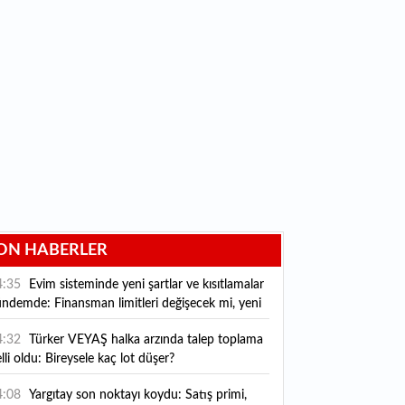
ON HABERLER
4:35
Evim sisteminde yeni şartlar ve kısıtlamalar
ndemde: Finansman limitleri değişecek mi, yeni
rallar neler?
4:32
Türker VEYAŞ halka arzında talep toplama
lli oldu: Bireysele kaç lot düşer?
4:08
Yargıtay son noktayı koydu: Satış primi,