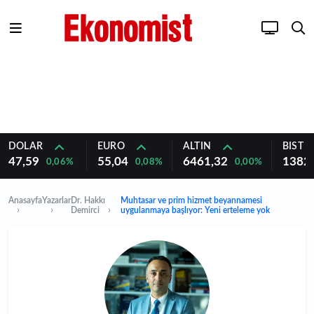
DOLAR
EURO
ALTIN
BIST 1
47,59
55,04
6461,32
1382
0,06%
0,08%
0,00%
Anasayfa
Yazarlar
Dr. Hakkı
Muhtasar ve prim hizmet beyannamesi
Demirci
uygulanmaya başlıyor: Yeni erteleme yok