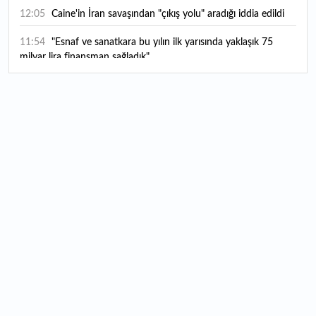
12:05
Caine'in İran savaşından "çıkış yolu" aradığı iddia edildi
11:54
"Esnaf ve sanatkara bu yılın ilk yarısında yaklaşık 75
milyar lira finansman sağladık"
11:52
Yaratıcılık ve ticaret bir araya geldi: İşte İstanbul'un yeni
girişimcilik alanı
11:35
Alarko Holding'den stratejik satın alma: Carrier'ın
paylarının tamamını devralıyor
11:34
Turizmcilerin yüzünü güldüren hareketlilik: Festival
bölgeye canlılık getirdi
11:23
Küresel piyasalarda yeni haftada takip edilecek 4 gelişme
hangileri olacak?
11:05
Borsada bu hafta en çok kazandıran ve kaybettiren 3
hisse