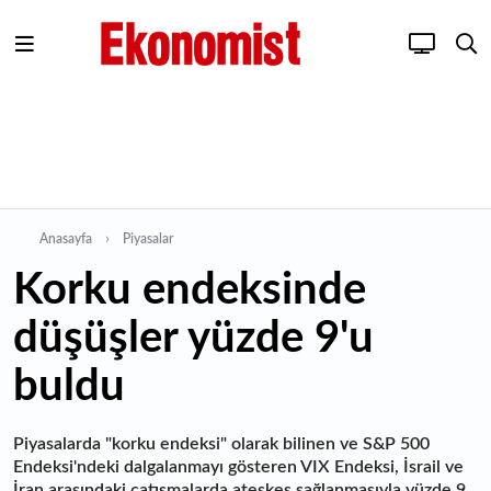
Anasayfa
Piyasalar
Korku endeksinde
düşüşler yüzde 9'u
buldu
Piyasalarda "korku endeksi" olarak bilinen ve S&P 500
Endeksi'ndeki dalgalanmayı gösteren VIX Endeksi, İsrail ve
İran arasındaki çatışmalarda ateşkes sağlanmasıyla yüzde 9