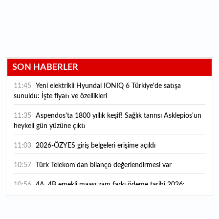
SON HABERLER
11:45
Yeni elektrikli Hyundai IONIQ 6 Türkiye'de satışa
sunuldu: İşte fiyatı ve özellikleri
11:35
Aspendos'ta 1800 yıllık keşif! Sağlık tanrısı Asklepios'un
heykeli gün yüzüne çıktı
11:03
2026-ÖZYES giriş belgeleri erişime açıldı
10:57
Türk Telekom'dan bilanço değerlendirmesi var
10:56
4A, 4B emekli maaşı zam farkı ödeme tarihi 2026:
Emekli zam farkı ne zaman yatacak? Emekli maaşı sorgulama
ekranı
10:27
Koç Holding 2026 yılı ilk yarı finansal sonuçlarını açıkladı