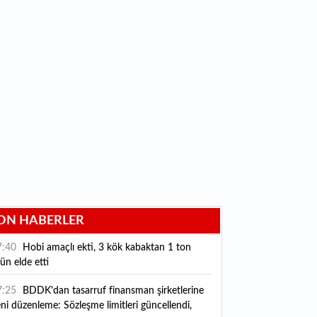
ON HABERLER
7:40
Hobi amaçlı ekti, 3 kök kabaktan 1 ton
ün elde etti
7:25
BDDK'dan tasarruf finansman şirketlerine
ni düzenleme: Sözleşme limitleri güncellendi,