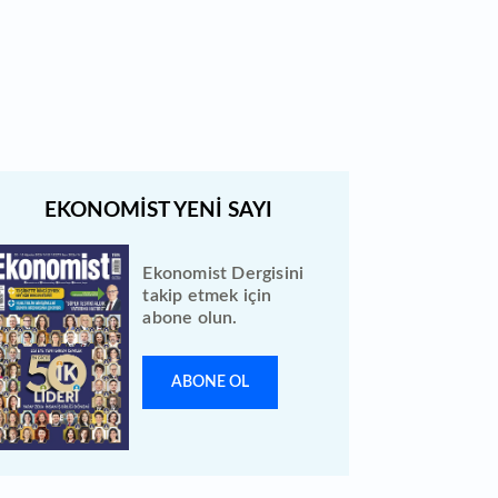
Quick Sigorta halka arz sonuçları
açıklandı: Bireysele kaç lot verdi?
Ekonomist Dergisini
takip etmek için
abone olun.
ABONE OL