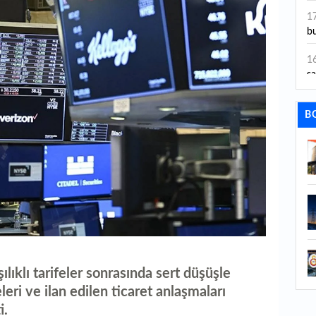
ye
1
bu
1
sa
1
B
dı
1
ta
1
y
1
Sa
ılıklı tarifeler sonrasında sert düşüşle
1
leri ve ilan edilen ticaret anlaşmaları
1
i.