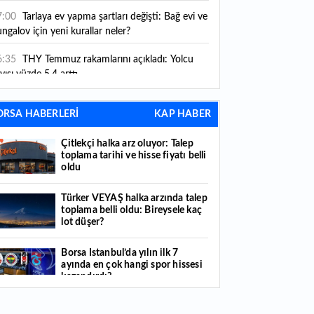
ni kurallar yürürlüğe girdi
7:00
Tarlaya ev yapma şartları değişti: Bağ evi ve
ngalov için yeni kurallar neler?
6:35
THY Temmuz rakamlarını açıkladı: Yolcu
yısı yüzde 5,4 arttı
6:27
Piyasaların beklediği veri geldi: ABD tarım
ORSA HABERLERİ
KAP HABER
şı istihdam rakamları açıklandı
Çitlekçi halka arz oluyor: Talep
6:24
Çitlekçi halka arz oluyor: Talep toplama
toplama tarihi ve hisse fiyatı belli
rihi ve hisse fiyatı belli oldu
oldu
6:10
ABD Başkanı Trump, İran'ın anlaşma
Türker VEYAŞ halka arzında talep
apmak istediğini savundu
toplama belli oldu: Bireysele kaç
lot düşer?
6:04
Boğaz’ın kıtaları birleştiren ruhu Memorial
nat Galerilerinde
Borsa İstanbul’da yılın ilk 7
ayında en çok hangi spor hissesi
6:01
Hafta sonu hava nasıl olacak?
kazandırdı?
6:00
Burgan Bank ilk yarı finansal sonuçlarını
Yabancı yatırımcı hissede satışa