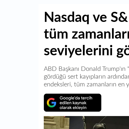
Nasdaq ve S&
tüm zamanlar
seviyelerini g
ABD Başkanı Donald Trump'ın "kar
gördüğü sert kayıpların ardınd
endeksleri, tüm zamanların en yü