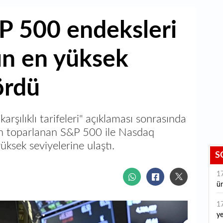
P 500 endeksleri
ın en yüksek
ördü
şılıklı tarifeleri" açıklaması sonrasında
an toparlanan S&P 500 ile Nasdaq
ksek seviyelerine ulaştı.
S
1
ür
1
ye