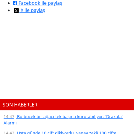
Facebook ile paylaş
X ile paylaş
SON HABERLER
14:47
Bu böcek bir ağacı tek başına kurutabiliyor: 'Drakula'
Alarmı
14:43
Usta günde 10 çift dikiyordu, yapay zekâ 100 çifte