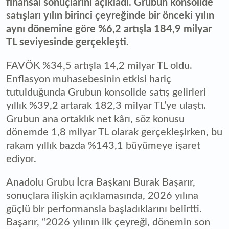
finansal sonuçlarını açıkladı. Grubun konsolide
satışları yılın birinci çeyreğinde bir önceki yılın
aynı dönemine göre %6,2 artışla 184,9 milyar
TL seviyesinde gerçekleşti.
FAVÖK %34,5 artışla 14,2 milyar TL oldu.
Enflasyon muhasebesinin etkisi hariç
tutulduğunda Grubun konsolide satış gelirleri
yıllık %39,2 artarak 182,3 milyar TL’ye ulaştı.
Grubun ana ortaklık net kârı, söz konusu
dönemde 1,8 milyar TL olarak gerçekleşirken, bu
rakam yıllık bazda %143,1 büyümeye işaret
ediyor.
Anadolu Grubu İcra Başkanı Burak Başarır,
sonuçlara ilişkin açıklamasında, 2026 yılına
güçlü bir performansla başladıklarını belirtti.
Başarır, “2026 yılının ilk çeyreği, dönemin son