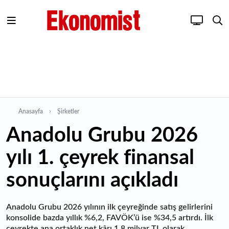
Anasayfa
Şirketler
Anadolu Grubu 2026
yılı 1. çeyrek finansal
sonuçlarını açıkladı
Anadolu Grubu 2026 yılının ilk çeyreğinde satış gelirlerini
konsolide bazda yıllık %6,2, FAVÖK’ü ise %34,5 artırdı. İlk
çeyrekte ana ortaklık net kârı 1,8 milyar TL olarak