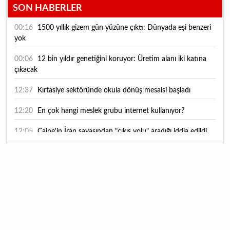
SON HABERLER
00:16
1500 yıllık gizem gün yüzüne çıktı: Dünyada eşi benzeri
yok
00:06
12 bin yıldır genetiğini koruyor: Üretim alanı iki katına
çıkacak
12:37
Kırtasiye sektöründe okula dönüş mesaisi başladı
12:20
En çok hangi meslek grubu internet kullanıyor?
12:05
Caine'in İran savaşından "çıkış yolu" aradığı iddia edildi
11:54
"Esnaf ve sanatkara bu yılın ilk yarısında yaklaşık 75
milyar lira finansman sağladık"
11:52
Yaratıcılık ve ticaret bir araya geldi: İşte İstanbul'un yeni
girişimcilik alanı
11:35
Alarko Holding'den stratejik satın alma: Carrier'ın
paylarının tamamını devralıyor