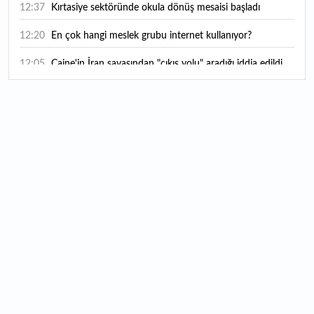
12:37
Kırtasiye sektöründe okula dönüş mesaisi başladı
12:20
En çok hangi meslek grubu internet kullanıyor?
12:05
Caine'in İran savaşından "çıkış yolu" aradığı iddia edildi
11:54
"Esnaf ve sanatkara bu yılın ilk yarısında yaklaşık 75
milyar lira finansman sağladık"
11:52
Yaratıcılık ve ticaret bir araya geldi: İşte İstanbul'un yeni
girişimcilik alanı
11:35
Alarko Holding'den stratejik satın alma: Carrier'ın
paylarının tamamını devralıyor
11:34
Turizmcilerin yüzünü güldüren hareketlilik: Festival
bölgeye canlılık getirdi
11:23
Küresel piyasalarda yeni haftada takip edilecek 4 gelişme
hangileri olacak?