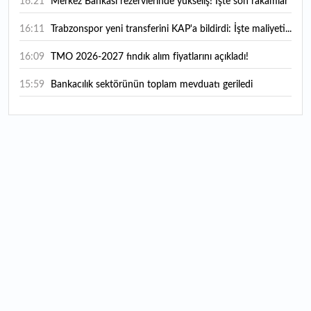
16:21
Merkez Bankası rezervlerinde yükseliş! İşte son rakamlar
16:11
Trabzonspor yeni transferini KAP'a bildirdi: İşte maliyeti...
16:09
TMO 2026-2027 fındık alım fiyatlarını açıkladı!
15:59
Bankacılık sektörünün toplam mevduatı geriledi
15:07
Yabancı yatırımcı hissede satışa döndü
14:39
KKM'de düşüş sürüyor: Bakiye 157 milyon liraya geriledi
14:29
Türkiye'de her 4 kişiden 3'ü internet bankacılığı
kullanıyor
14:26
Türkiye'nin 2026 dijital karnesi: En çok kullanılan ilk 3
uygulama hangileri oldu?
13:56
A101'in CarrefourSA hamlesine Rekabet Kurulu'ndan
şartlı onay