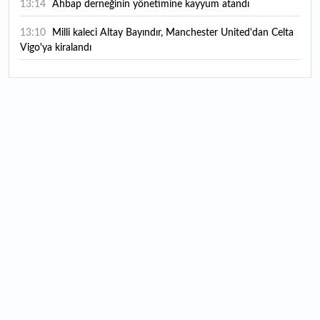
13:14
Ahbap derneğinin yönetimine kayyum atandı
13:10
Milli kaleci Altay Bayındır, Manchester United'dan Celta
Vigo'ya kiralandı
13:07
Borsa İstanbul’da yılın ilk 7 ayında en çok hangi spor
hissesi kazandırdı?
12:47
Hafta içi memur, hafta sonu üretici: Çocukluk merakını
markaya dönüştürdü
12:45
Harry Potter severlerin hayalini süsleyen tarihi malikane
satışa çıktı: Fiyatı görenler şaşırıyor
12:18
Teknoloji devine ağır darbe: ABD'de çocukların ruh
sağlığını bozmaktan toplamda yaklaşık 1 milyar dolarlık ceza
12:15
Bu meyve üreticiye yeni kazanç kapısı oldu: Her parçası
ekonomiye kazandırılıyor
11:53
Avrupa’nın düşük maliyetli havayolu şirketi el
değiştiriyor: Londra borsası bir devini daha kaybediyor