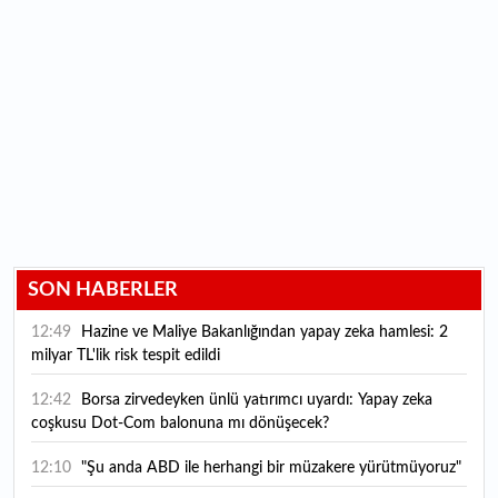
SON HABERLER
12:49
Hazine ve Maliye Bakanlığından yapay zeka hamlesi: 2
milyar TL'lik risk tespit edildi
12:42
Borsa zirvedeyken ünlü yatırımcı uyardı: Yapay zeka
coşkusu Dot-Com balonuna mı dönüşecek?
12:10
"Şu anda ABD ile herhangi bir müzakere yürütmüyoruz"