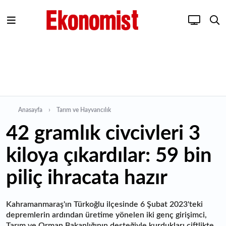
Anasayfa
Tarım ve Hayvancılık
42 gramlık civcivleri 3
kiloya çıkardılar: 59 bin
piliç ihracata hazır
Kahramanmaraş'ın Türkoğlu ilçesinde 6 Şubat 2023'teki
depremlerin ardından üretime yönelen iki genç girişimci,
Tarım ve Orman Bakanlığının desteğiyle kurdukları çiftlikte