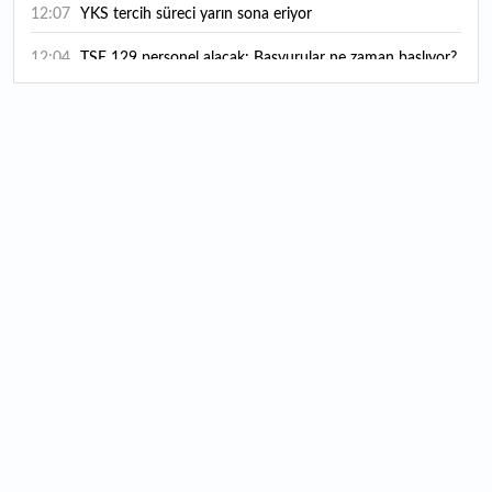
12:07
YKS tercih süreci yarın sona eriyor
12:04
TSE 129 personel alacak: Başvurular ne zaman başlıyor?
12:01
Temmuz ayı rakamları açıklandı: Hava yolunda yüzde
2,6'lık artış
00:16
1500 yıllık gizem gün yüzüne çıktı: Dünyada eşi benzeri
yok
00:06
12 bin yıldır genetiğini koruyor: Üretim alanı iki katına
çıkacak
12:37
Kırtasiye sektöründe okula dönüş mesaisi başladı
12:20
En çok hangi meslek grubu internet kullanıyor?