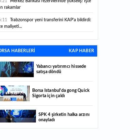
6:21
Merkez Bankası rezervlerinde yükseliş! İşte
on rakamlar
6:11
Trabzonspor yeni transferini KAP'a bildirdi:
te maliyeti...
6:09
TMO 2026-2027 fındık alım fiyatlarını
ıkladı!
ORSA HABERLERİ
KAP HABER
5:59
Bankacılık sektörünün toplam mevduatı
riledi
Yabancı yatırımcı hissede
satışa döndü
5:07
Yabancı yatırımcı hissede satışa döndü
4:39
KKM'de düşüş sürüyor: Bakiye 157 milyon
Borsa İstanbul'da gong Quick
Sigorta için çaldı
raya geriledi
4:29
Türkiye'de her 4 kişiden 3'ü internet
SPK 4 şirketin halka arzını
nkacılığı kullanıyor
onayladı
4:26
Türkiye'nin 2026 dijital karnesi: En çok
llanılan ilk 3 uygulama hangileri oldu?
Borsada hisseleri yüzde 375