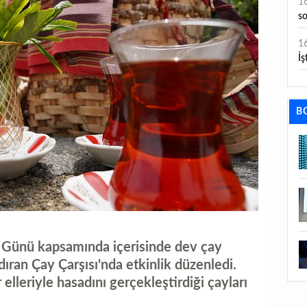
1
s
1
İş
1
aç
B
1
ge
1
1
li
1
 Günü kapsamında içerisinde dev çay
ba
dıran Çay Çarşısı'nda etkinlik düzenledi.
1
elleriyle hasadını gerçekleştirdiği çayları
ku