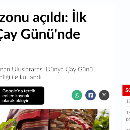
zonu açıldı: İlk
Çay Günü'nde
anan Uluslararası Dünya Çay Günü
iği ile kutlandı.
S
1
1
po