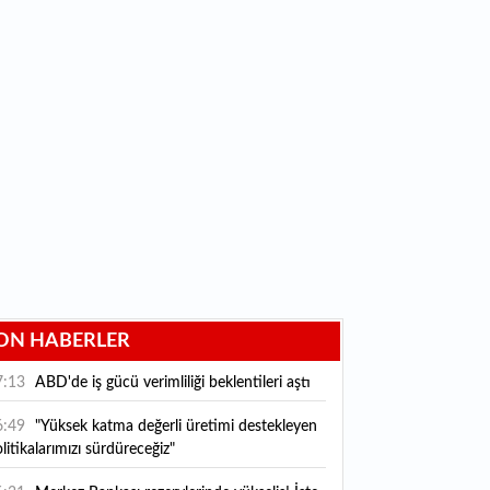
ON HABERLER
7:13
ABD'de iş gücü verimliliği beklentileri aştı
6:49
"Yüksek katma değerli üretimi destekleyen
litikalarımızı sürdüreceğiz"