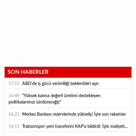
SON HABERLER
17:13
ABD'de iş gücü verimliliği beklentileri aştı
16:49
"Yüksek katma değerli üretimi destekleyen
politikalarımızı sürdüreceğiz"
16:21
Merkez Bankası rezervlerinde yükseliş! İşte son rakamlar
16:11
Trabzonspor yeni transferini KAP'a bildirdi: İşte maliyeti...