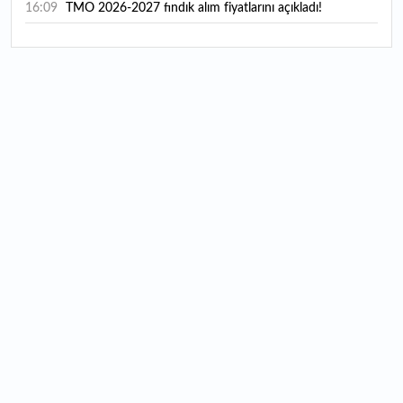
16:09
TMO 2026-2027 fındık alım fiyatlarını açıkladı!
15:59
Bankacılık sektörünün toplam mevduatı geriledi
15:07
Yabancı yatırımcı hissede satışa döndü
14:39
KKM'de düşüş sürüyor: Bakiye 157 milyon liraya geriledi
14:29
Türkiye'de her 4 kişiden 3'ü internet bankacılığı
kullanıyor
14:26
Türkiye'nin 2026 dijital karnesi: En çok kullanılan ilk 3
uygulama hangileri oldu?