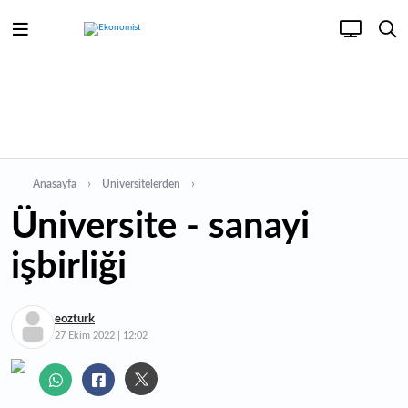
Anasayfa
Üniversitelerden
Üniversite - sanayi
işbirliği
eozturk
27 Ekim 2022 | 12:02