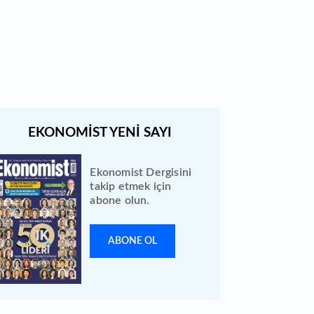
Quick Sigorta halka arz sonuçları
açıklandı: Bireysele kaç lot verdi?
Ekonomist Dergisini
takip etmek için
abone olun.
ABONE OL