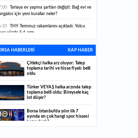
ni kurallar yürürlüğe girdi
7:00
Tarlaya ev yapma şartları değişti: Bağ evi ve
ngalov için yeni kurallar neler?
6:35
THY Temmuz rakamlarını açıkladı: Yolcu
yısı yüzde 5,4 arttı
6:27
Piyasaların beklediği veri geldi: ABD tarım
ORSA HABERLERİ
KAP HABER
şı istihdam rakamları açıklandı
Çitlekçi halka arz oluyor: Talep
6:24
Çitlekçi halka arz oluyor: Talep toplama
toplama tarihi ve hisse fiyatı belli
rihi ve hisse fiyatı belli oldu
oldu
6:10
ABD Başkanı Trump, İran'ın anlaşma
Türker VEYAŞ halka arzında talep
apmak istediğini savundu
toplama belli oldu: Bireysele kaç
lot düşer?
6:04
Boğaz’ın kıtaları birleştiren ruhu Memorial
nat Galerilerinde
Borsa İstanbul’da yılın ilk 7
ayında en çok hangi spor hissesi
6:01
Hafta sonu hava nasıl olacak?
kazandırdı?
6:00
Burgan Bank ilk yarı finansal sonuçlarını
Yabancı yatırımcı hissede satışa