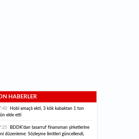
ON HABERLER
7:40
Hobi amaçlı ekti, 3 kök kabaktan 1 ton
ün elde etti
7:25
BDDK'dan tasarruf finansman şirketlerine
ni düzenleme: Sözleşme limitleri güncellendi,