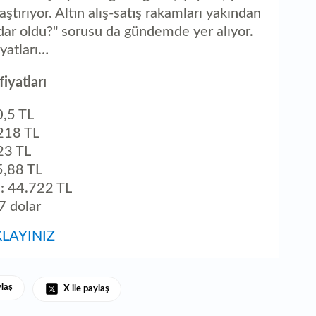
aç
aştırıyor. Altın alış-satış rakamları yakından
adar oldu?" sorusu da gündemde yer alıyor.
yatları…
iyatları
0,5 TL
.218 TL
423 TL
05,88 TL
tı: 44.722 TL
,7 dolar
KLAYINIZ
ylaş
X ile paylaş