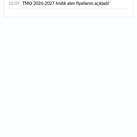
16:09
TMO 2026-2027 fındık alım fiyatlarını açıkladı!
15:59
Bankacılık sektörünün toplam mevduatı geriledi
15:07
Yabancı yatırımcı hissede satışa döndü
14:39
KKM'de düşüş sürüyor: Bakiye 157 milyon liraya geriledi
14:29
Türkiye'de her 4 kişiden 3'ü internet bankacılığı
kullanıyor
14:26
Türkiye'nin 2026 dijital karnesi: En çok kullanılan ilk 3
uygulama hangileri oldu?