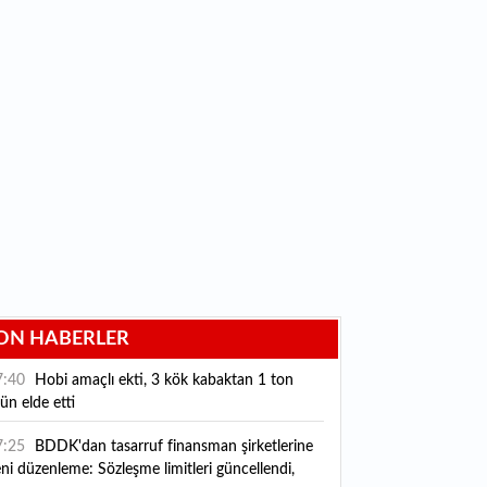
ON HABERLER
7:40
Hobi amaçlı ekti, 3 kök kabaktan 1 ton
ün elde etti
7:25
BDDK'dan tasarruf finansman şirketlerine
ni düzenleme: Sözleşme limitleri güncellendi,