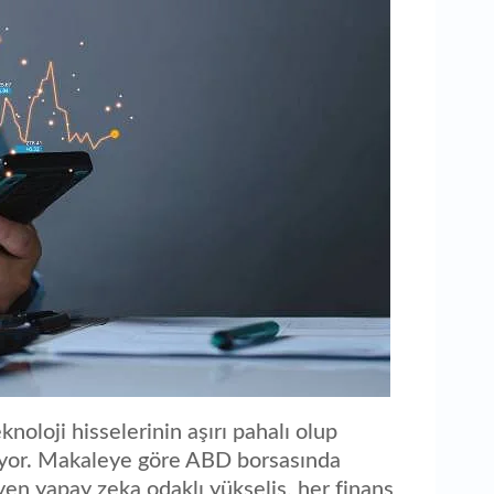
aç
noloji hisselerinin aşırı pahalı olup
üyor. Makaleye göre ABD borsasında
en yapay zeka odaklı yükseliş, her finans