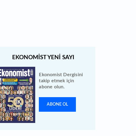
Quick Sigorta halka arz sonuçları
açıklandı: Bireysele kaç lot verdi?
Ekonomist Dergisini
takip etmek için
abone olun.
ABONE OL