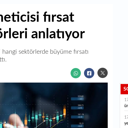
eticisi fırsat
rleri anlatıyor
si hangi sektörlerde büyüme fırsatı
tı.
S
1
ür
1
ye