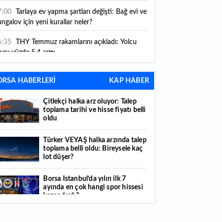
ni kurallar yürürlüğe girdi
7:00
Tarlaya ev yapma şartları değişti: Bağ evi ve
ngalov için yeni kurallar neler?
6:35
THY Temmuz rakamlarını açıkladı: Yolcu
yısı yüzde 5,4 arttı
6:27
Piyasaların beklediği veri geldi: ABD tarım
ORSA HABERLERİ
KAP HABER
şı istihdam rakamları açıklandı
Çitlekçi halka arz oluyor: Talep
6:24
Çitlekçi halka arz oluyor: Talep toplama
toplama tarihi ve hisse fiyatı belli
rihi ve hisse fiyatı belli oldu
oldu
6:10
ABD Başkanı Trump, İran'ın anlaşma
Türker VEYAŞ halka arzında talep
apmak istediğini savundu
toplama belli oldu: Bireysele kaç
lot düşer?
6:04
Boğaz’ın kıtaları birleştiren ruhu Memorial
nat Galerilerinde
Borsa İstanbul’da yılın ilk 7
ayında en çok hangi spor hissesi
6:01
Hafta sonu hava nasıl olacak?
kazandırdı?
6:00
Burgan Bank ilk yarı finansal sonuçlarını
Yabancı yatırımcı hissede satışa