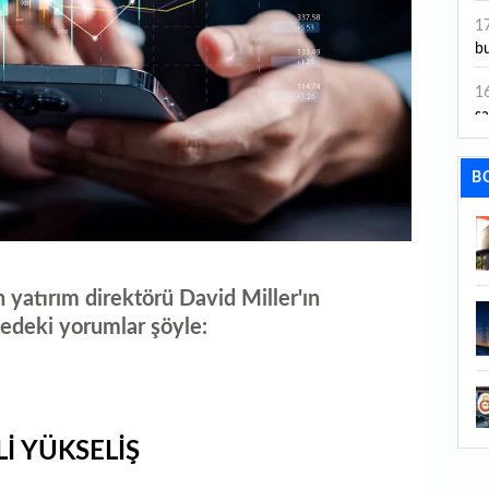
ye
1
bu
1
sa
1
B
dı
1
ta
1
n yatırım direktörü David Miller'ın
y
ledeki yorumlar şöyle:
1
Sa
1
İ YÜKSELİŞ
1