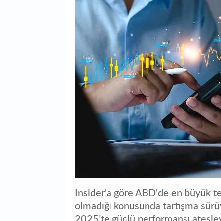
Insider'a göre ABD'de en büyük tek
olmadığı konusunda tartışma sür
2025’te güçlü performansı ateşley