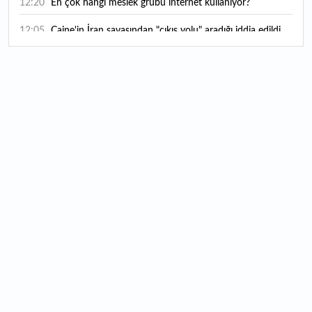
12:20
En çok hangi meslek grubu internet kullanıyor?
12:05
Caine'in İran savaşından "çıkış yolu" aradığı iddia edildi
11:54
"Esnaf ve sanatkara bu yılın ilk yarısında yaklaşık 75
milyar lira finansman sağladık"
11:52
Yaratıcılık ve ticaret bir araya geldi: İşte İstanbul'un yeni
girişimcilik alanı
11:35
Alarko Holding'den stratejik satın alma: Carrier'ın
paylarının tamamını devralıyor
11:34
Turizmcilerin yüzünü güldüren hareketlilik: Festival
bölgeye canlılık getirdi
11:23
Küresel piyasalarda yeni haftada takip edilecek 4 gelişme
hangileri olacak?