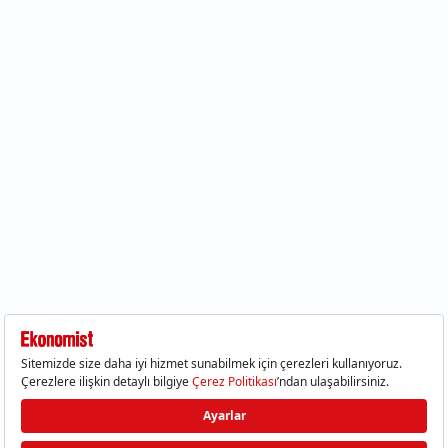
12:04
TSE 129 personel alacak: Başvurular ne zaman başlıyor?
12:01
Temmuz ayı rakamları açıklandı: Hava yolunda yüzde
2,6'lık artış
00:16
1500 yıllık gizem gün yüzüne çıktı: Dünyada eşi benzeri
yok
00:06
12 bin yıldır genetiğini koruyor: Üretim alanı iki katına
çıkacak