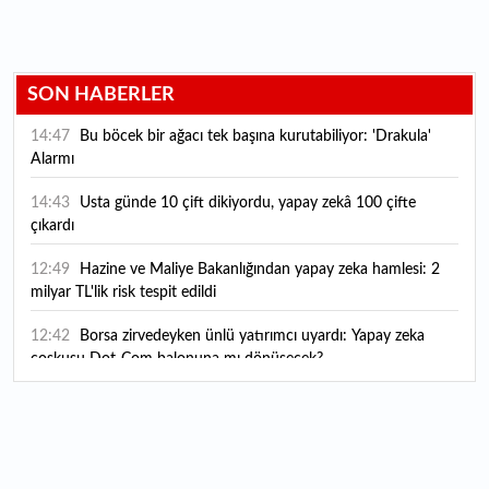
SON HABERLER
14:47
Bu böcek bir ağacı tek başına kurutabiliyor: 'Drakula'
Alarmı
14:43
Usta günde 10 çift dikiyordu, yapay zekâ 100 çifte
çıkardı
12:49
Hazine ve Maliye Bakanlığından yapay zeka hamlesi: 2
milyar TL'lik risk tespit edildi
12:42
Borsa zirvedeyken ünlü yatırımcı uyardı: Yapay zeka
coşkusu Dot-Com balonuna mı dönüşecek?
12:10
"Şu anda ABD ile herhangi bir müzakere yürütmüyoruz"
12:07
YKS tercih süreci yarın sona eriyor