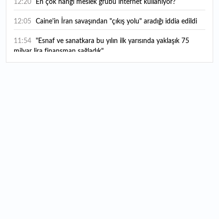
12:20
En çok hangi meslek grubu internet kullanıyor?
12:05
Caine'in İran savaşından "çıkış yolu" aradığı iddia edildi
11:54
"Esnaf ve sanatkara bu yılın ilk yarısında yaklaşık 75
milyar lira finansman sağladık"
11:52
Yaratıcılık ve ticaret bir araya geldi: İşte İstanbul'un yeni
girişimcilik alanı
11:35
Alarko Holding'den stratejik satın alma: Carrier'ın
paylarının tamamını devralıyor
11:34
Turizmcilerin yüzünü güldüren hareketlilik: Festival
bölgeye canlılık getirdi
11:23
Küresel piyasalarda yeni haftada takip edilecek 4 gelişme
hangileri olacak?
11:05
Borsada bu hafta en çok kazandıran ve kaybettiren 3
hisse