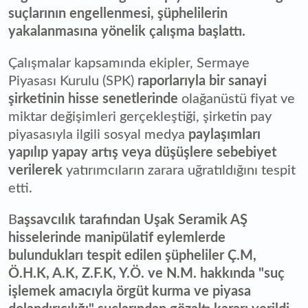
suçlarının engellenmesi, şüphelilerin
yakalanmasına yönelik çalışma başlattı.
Çalışmalar kapsamında ekipler, Sermaye
Piyasası Kurulu (SPK)
raporlarıyla bir sanayi
şirketinin hisse senetlerinde
olağanüstü fiyat ve
miktar değişimleri gerçekleştiği, şirketin pay
piyasasıyla ilgili sosyal medya
paylaşımları
yapılıp yapay artış veya düşüşlere sebebiyet
verilerek
yatırımcıların zarara uğratıldığını tespit
etti.
B
aşsavcılık tarafından Uşak Seramik AŞ
hisselerinde manipülatif eylemlerde
bulundukları tespit edilen şüpheliler Ç.M,
Ö.H.K, A.K, Z.F.K, Y.Ö. ve N.M. hakkında "suç
işlemek amacıyla örgüt kurma ve piyasa