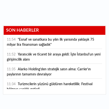
SON HABERLER
11:54
"Esnaf ve sanatkara bu yılın ilk yarısında yaklaşık 75
milyar lira finansman sağladık"
11:52
Yaratıcılık ve ticaret bir araya geldi: İşte İstanbul'un yeni
girişimcilik alanı
11:35
Alarko Holding'den stratejik satın alma: Carrier'ın
paylarının tamamını devralıyor
11:34
Turizmcilerin yüzünü güldüren hareketlilik: Festival
bölgeye canlılık getirdi
11:23
Küresel piyasalarda yeni haftada takip edilecek 4 gelişme
hangileri olacak?