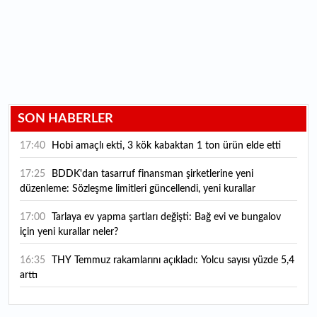
SON HABERLER
17:40
Hobi amaçlı ekti, 3 kök kabaktan 1 ton ürün elde etti
17:25
BDDK'dan tasarruf finansman şirketlerine yeni
düzenleme: Sözleşme limitleri güncellendi, yeni kurallar
yürürlüğe girdi
17:00
Tarlaya ev yapma şartları değişti: Bağ evi ve bungalov
için yeni kurallar neler?
16:35
THY Temmuz rakamlarını açıkladı: Yolcu sayısı yüzde 5,4
arttı
16:27
Piyasaların beklediği veri geldi: ABD tarım dışı istihdam