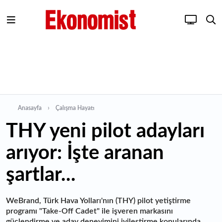
Anasayfa
Çalışma Hayatı
THY yeni pilot adayları
arıyor: İşte aranan
şartlar...
WeBrand, Türk Hava Yolları'nın (THY) pilot yetiştirme
programı "Take-Off Cadet" ile işveren markasını
güçlendirme ve aday deneyimini iyileştirme konularında