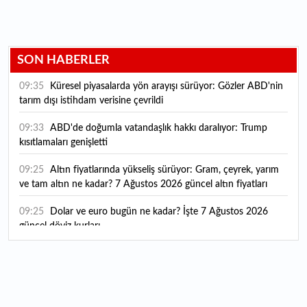
SON HABERLER
09:35
Küresel piyasalarda yön arayışı sürüyor: Gözler ABD'nin
tarım dışı istihdam verisine çevrildi
09:33
ABD'de doğumla vatandaşlık hakkı daralıyor: Trump
kısıtlamaları genişletti
09:25
Altın fiyatlarında yükseliş sürüyor: Gram, çeyrek, yarım
ve tam altın ne kadar? 7 Ağustos 2026 güncel altın fiyatları
09:25
Dolar ve euro bugün ne kadar? İşte 7 Ağustos 2026
güncel döviz kurları
09:18
Albaraka Türk 2026 yılı ilk yarı finansal sonuçlarını KAP'a
bildirdi
17:13
ABD'de iş gücü verimliliği beklentileri aştı