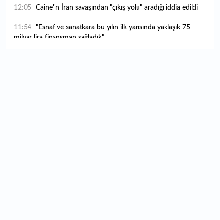
12:05
Caine'in İran savaşından "çıkış yolu" aradığı iddia edildi
11:54
"Esnaf ve sanatkara bu yılın ilk yarısında yaklaşık 75
milyar lira finansman sağladık"
11:52
Yaratıcılık ve ticaret bir araya geldi: İşte İstanbul'un yeni
girişimcilik alanı
11:35
Alarko Holding'den stratejik satın alma: Carrier'ın
paylarının tamamını devralıyor
11:34
Turizmcilerin yüzünü güldüren hareketlilik: Festival
bölgeye canlılık getirdi
11:23
Küresel piyasalarda yeni haftada takip edilecek 4 gelişme
hangileri olacak?
11:05
Borsada bu hafta en çok kazandıran ve kaybettiren 3
hisse