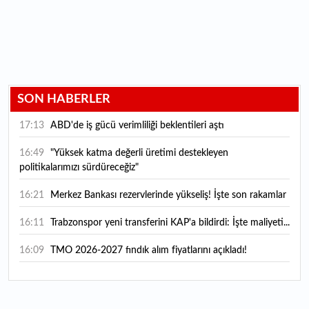
SON HABERLER
17:13
ABD'de iş gücü verimliliği beklentileri aştı
16:49
"Yüksek katma değerli üretimi destekleyen
politikalarımızı sürdüreceğiz"
16:21
Merkez Bankası rezervlerinde yükseliş! İşte son rakamlar
16:11
Trabzonspor yeni transferini KAP'a bildirdi: İşte maliyeti...
16:09
TMO 2026-2027 fındık alım fiyatlarını açıkladı!
15:59
Bankacılık sektörünün toplam mevduatı geriledi
15:07
Yabancı yatırımcı hissede satışa döndü